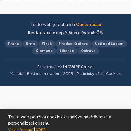
nechte se unést na vlně
pohárky a přinese radost
sofistikované elegance.
z každého sousta. Přijďte
a objevte harmonii chutí v
příjemném a přátelském
Tento web je poháněn
Contentis.ai
prostředí.
Restaurace v největších městech ČR:
Praha
Brno
Plzeň
Hradec Králové
Ústí nad Labem
Olomouc
Liberec
Ostrava
Provozovatel:
INOVAREX s.r.o.
Kontakt
|
Reklama na webu
|
GDPR
|
Podmínky užití
|
Cookies
Tento web používá cookies k analýze návštěvnosti a
personalizaci obsahu.
Více informací
|
GDPR