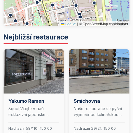
Leaflet
|
© OpenStreetMap contributors
Nejbližší restaurace
Yakumo Ramen
Smíchovna
&quot;Vítejte v naší
Naše restaurace se pyšní
exkluzivní japonské
výjimečnou kulinářskou
restauraci, kde se snoubí
nabídkou, kterou si
tradiční kulinářské umění s
můžete vychutnat nejen v
Nádražní 58/110, 150 00
Nádražní 29/21, 150 00
moderními prvky. Naše
příjemném prostředí