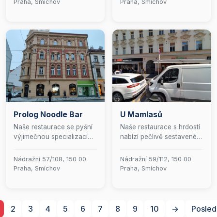
Praha, Smíchov
Praha, Smíchov
menu nabízí autentické
našeho podniku, ale také
pokrmy připravené z
v pohodlí vašeho domova
pečlivě vybraných
díky naší spolehlivé službě
surovin, které vás
rozvozu.
přenesou přímo do srdce
Japonska. Přijďte si užít
jedinečný gastronomický
zážitek v elegantním
prostředí, které podtrhne
každý okamžik vaší
návštěvy.&quot;
Prolog Noodle Bar
U Mamlasů
Naše restaurace se pyšní
Naše restaurace s hrdostí
výjimečnou specializací
nabízí pečlivě sestavené
na sushi, kde každý
denní menu, které
kousek představuje
kombinuje čerstvé
Nádražní 57/108, 150 00
Nádražní 59/112, 150 00
harmonii chutí a umění.
suroviny s tradičními
Praha, Smíchov
Praha, Smíchov
Vstupte do světa
recepty. Věříme v
kulinářského luxusu, kde
poskytování
se tradiční japonské
nezapomenutelného
techniky snoubí s
kulinářského zážitku, který
2
3
4
5
6
7
8
9
10
→
Posled
moderními inovacemi, a
potěší vaše chuťové