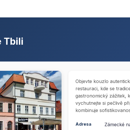
 Tbili
Objevte kouzlo autentic
restauraci, kde se tradic
gastronomický zážitek, k
vychutnejte si pečlivě p
kombinuje sofistikovanos
Adresa
Zámecké ná