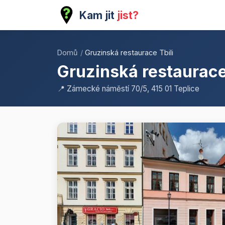
Kam jit
jist?
Domů
/
Gruzinská restaurace Tbili
Gruzinská restaurace
📍 Zámecké náměstí 70/5, 415 01 Teplice