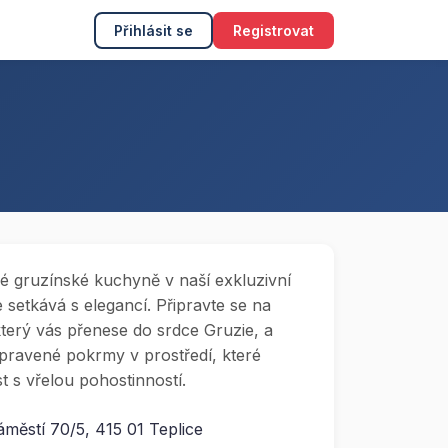
Přihlásit se
Registrovat
ké gruzínské kuchyně v naší exkluzivní
e setkává s elegancí. Připravte se na
terý vás přenese do srdce Gruzie, a
řipravené pokrmy v prostředí, které
t s vřelou pohostinností.
městí 70/5, 415 01 Teplice