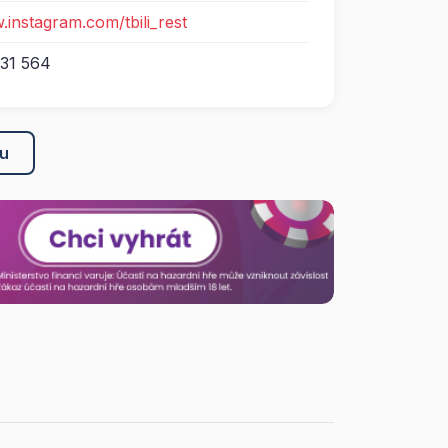
.instagram.com/tbili_rest
31 564
ku