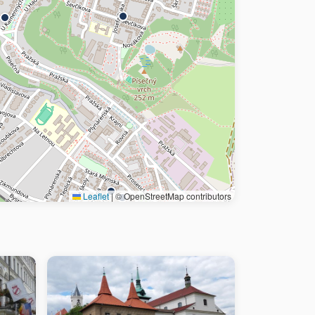
Leaflet
|
© OpenStreetMap contributors