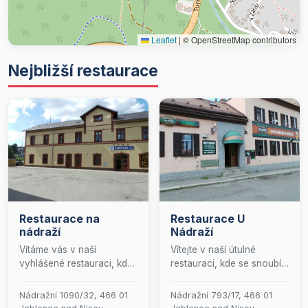
Leaflet
|
© OpenStreetMap contributors
Nejbližší restaurace
Restaurace na
Restaurace U
nádraží
Nádraží
Vítáme vás v naší
Vítejte v naší útulné
vyhlášené restauraci, kde
restauraci, kde se snoubí
se snoubí kulinářské umění
tradiční česká kuchyně s
s prvotřídním servisem.
moderním pohostinstvím.
Nádražní 1090/32, 466 01
Nádražní 793/17, 466 01
Vstupte do světa
U nás si můžete vychutnat