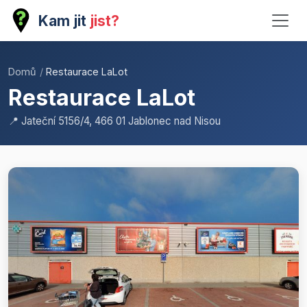
Kam jit
jist?
Domů
/
Restaurace LaLot
Restaurace LaLot
📍 Jateční 5156/4, 466 01 Jablonec nad Nisou