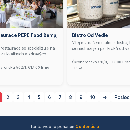
taurace PEPE Food &amp;
Bistro Od Vedle
m
Vítejte v našem útulném bistru, 
restaurace se specializuje na
se nachází jen pár kroků od va
avu kvalitních a zdravých
kanceláře! Přijďte si vychutnat 
ů, které tvoří základ našeho
výběrové kávy, zakousněte se
Škrobárenská 511/3, 617 00 Brno
ového menu. S důrazem na
řemeslného pečiva a nechte s
árenská 502/1, 617 00 Brno,
Trnitá
vé suroviny a pečlivou
rozmazlovat občerstvením
avu zajišťujeme, že každé jídlo
připraveným z těch nejlepších
jen chutné, ale i výživné.
lokálních surovin. Těšíme se na
ě toho poskytujeme
návštěvu!
sionální cateringové služby,
2
3
4
5
6
7
8
9
10
→
Posled
 přinesou kulinářský zážitek
 na vaši akci.
Tento web je poháněn
Contentis.ai