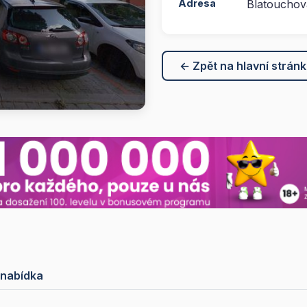
Adresa
Blatouchov
← Zpět na hlavní strán
 nabídka