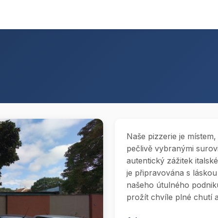
Naše pizzerie je místem,
pečlivě vybranými suro
autentický zážitek italsk
je připravována s láskou 
našeho útulného podniku.
prožít chvíle plné chutí