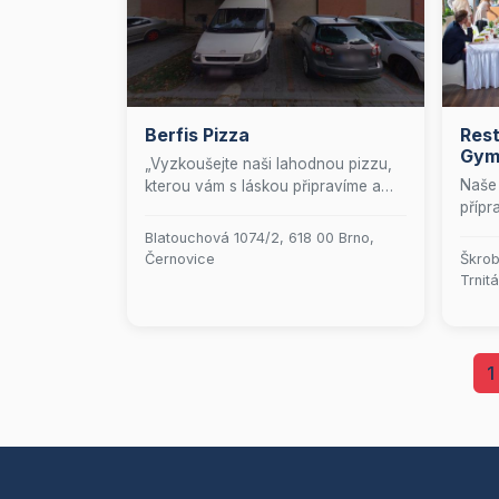
Berfis Pizza
Res
Gy
„Vyzkoušejte naši lahodnou pizzu,
Naše 
kterou vám s láskou připravíme a
přípr
rádi doručíme až k vašim dveřím.
pokrm
Nechte se hýčkat chutěmi naší
Blatouchová 1074/2, 618 00 Brno,
oběd
pečlivě sestavené nabídky a užijte si
Černovice
Škrob
čerst
pohodlí domova s rodinou a přáteli.“
Trnitá
přípr
je ne
Krom
profe
1
které
přímo