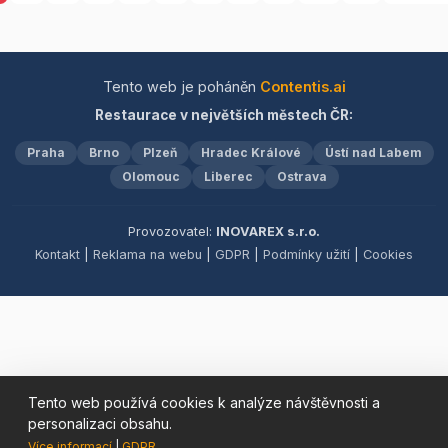
které uspokojí i ty
se, až vám poskytneme
nejnáročnější chutě.
skvělé gastronomické
Uvolněte se v našem
zážitky, které vás zahřejí u
elegantním nekuřáckém
srdce.
Tento web je poháněn
Contentis.ai
salónku, nebo si užijte
Restaurace v největších městech ČR:
příjemnou atmosféru naší
zahrádky. Pro sportovní
Praha
Brno
Plzeň
Hradec Králové
Ústí nad Labem
nadšence nabízíme
velkoplošnou projekci,
Olomouc
Liberec
Ostrava
která zajistí, že vám
neunikne žádný důležitý
Provozovatel:
INOVAREX s.r.o.
okamžik. Vstupte do světa,
Kontakt
|
Reklama na webu
|
GDPR
|
Podmínky užití
|
Cookies
kde se luxus a pohodlí
snoubí s
nezapomenutelnými
gastronomickými zážitky.
Tento web používá cookies k analýze návštěvnosti a
personalizaci obsahu.
Více informací
|
GDPR