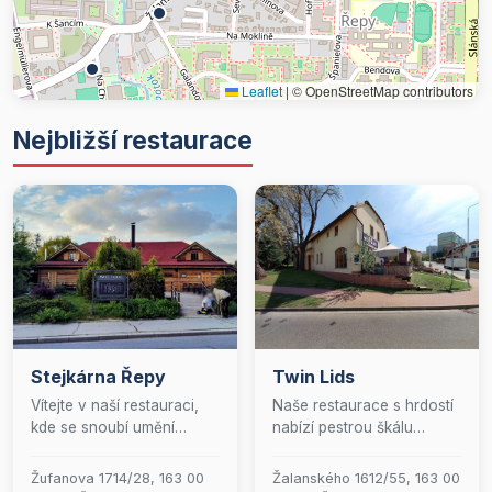
Leaflet
|
© OpenStreetMap contributors
Nejbližší restaurace
Stejkárna Řepy
Twin Lids
Vítejte v naší restauraci,
Naše restaurace s hrdostí
kde se snoubí umění
nabízí pestrou škálu
přípravy šťavnatých
teplých i studených
steaků s autentickou chutí
pokrmů, které potěší
Žufanova 1714/28, 163 00
Žalanského 1612/55, 163 00