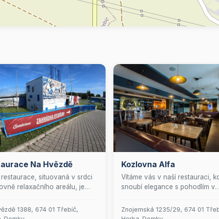
taurace Na Hvězdě
Kozlovna Alfa
restaurace, situovaná v srdci
Vítáme vás v naší restauraci, k
ovně relaxačního areálu, je
snoubí elegance s pohodlím v
ním místem pro všechny
harmonickém prostředí. Každý
níky dobrého jídla a příjemné
všední den pro vás připravuje
ězdě 1388, 674 01 Třebíč,
Znojemská 1235/29, 674 01 Třeb
féry. Přijďte si k nám
pestrou nabídku poledních men
a-Domky
Horka-Domky