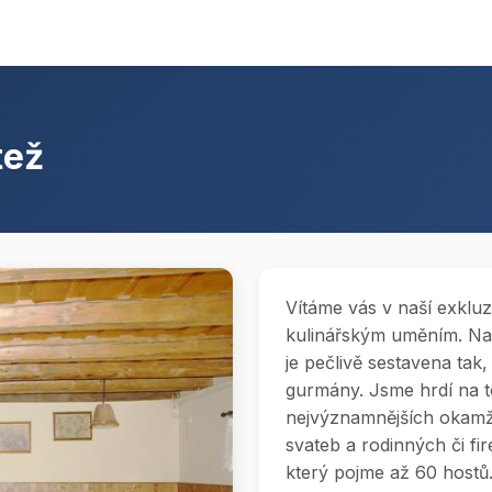
tež
Vítáme vás v naší exkluz
kulinářským uměním. Na
je pečlivě sestavena tak,
gurmány. Jsme hrdí na t
nejvýznamnějších okamž
svateb a rodinných či fi
který pojme až 60 hostů.