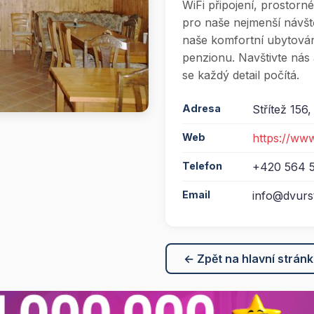
WiFi připojení, prostorn
pro naše nejmenší návšt
naše komfortní ubytován
penzionu. Navštivte nás 
se každý detail počítá.
Adresa
Střítež 156
Web
https://www
Telefon
+420 564 5
Email
info@dvurst
← Zpět na hlavní strán