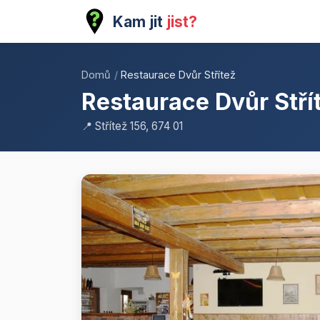
Kam jit
jist?
Domů
/
Restaurace Dvůr Střítež
Restaurace Dvůr Stří
📍 Střítež 156, 674 01