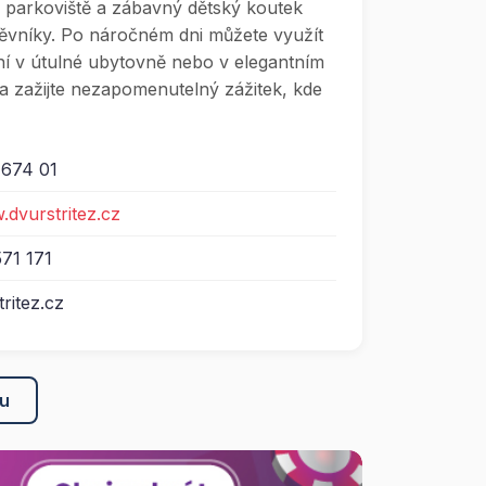
é parkoviště a zábavný dětský koutek
ěvníky. Po náročném dni můžete využít
í v útulné ubytovně nebo v elegantním
a zažijte nezapomenutelný zážitek, kde
, 674 01
.dvurstritez.cz
71 171
ritez.cz
ku