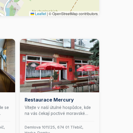
Leaflet
|
© OpenStreetMap contributors
Restaurace Mercury
de se
Vítejte v naší útulné hospůdce, kde
na vás čekají poctivé moravské
dobroty a skvělé pivo, které vás
me
zaručeně potěší! Naše restaurace
íč,
Demlova 1011/25, 674 01 Třebíč,
u,
nabízí dvě příjemné místnosti s
Horka-Domky