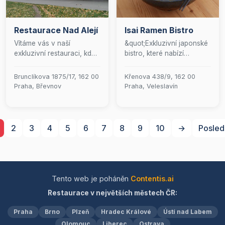
ujít naše folklorní večery s
zážitkem, který propojuje
cimbálovou muzikou,
bohatou gastronomickou
které dodají vašemu
tradici s moderním
Restaurace Nad Alejí
Isai Ramen Bistro
večeru tu pravou
přístupem k vaření.
jiskru!&quot;
Vítáme vás v naší
&quot;Exkluzivní japonské
exkluzivní restauraci, kde
bistro, které nabízí
se snoubí elegance s
jedinečný kulinářský
pohodlím venkovní
zážitek.&quot;
Brunclíkova 1875/17, 162 00
Křenova 438/9, 162 00
zahrádky. Naši kuchaři s
Praha, Břevnov
Praha, Veleslavín
vášní připravují pokrmy z
domácí kuchyně, které
potěší i ty nejnáročnější
gurmány. Každé poledne
2
3
4
5
6
7
8
9
10
→
Posled
nabízíme pečlivě
sestavené menu, které
uspokojí vaše chuťové
buňky. K dokonalému
zážitku přispívá čerstvě
Tento web je poháněn
Contentis.ai
čepované tankové pivo
Restaurace v největších městech ČR:
Staropramen, které je
zárukou nejvyšší kvality a
Praha
Brno
Plzeň
Hradec Králové
Ústí nad Labem
lahodné chuti. Přijďte si
užít jedinečný kulinářský
Olomouc
Liberec
Ostrava