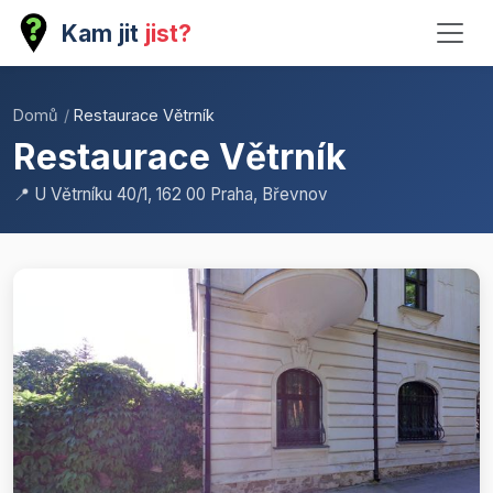
Kam jit
jist?
Domů
/
Restaurace Větrník
Restaurace Větrník
📍 U Větrníku 40/1, 162 00 Praha, Břevnov