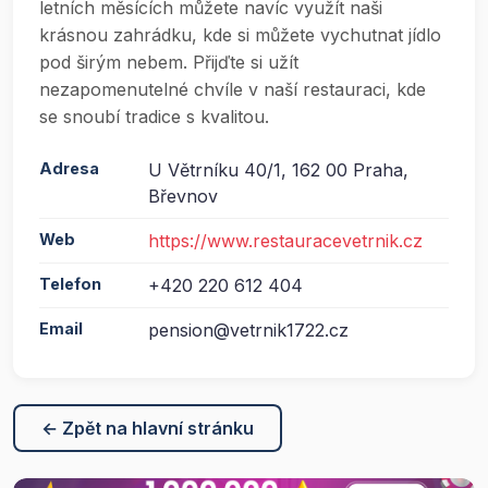
letních měsících můžete navíc využít naši
krásnou zahrádku, kde si můžete vychutnat jídlo
pod širým nebem. Přijďte si užít
nezapomenutelné chvíle v naší restauraci, kde
se snoubí tradice s kvalitou.
Adresa
U Větrníku 40/1, 162 00 Praha,
Břevnov
Web
https://www.restauracevetrnik.cz
Telefon
+420 220 612 404
Email
pension@vetrnik1722.cz
← Zpět na hlavní stránku