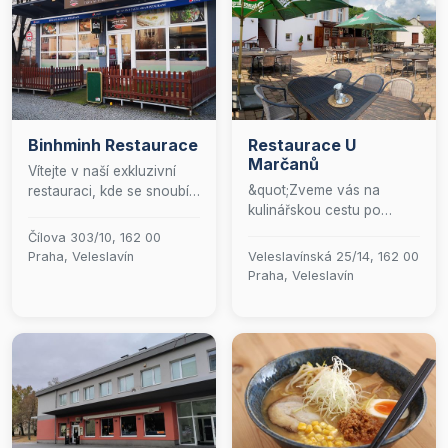
Binhminh Restaurace
Restaurace U
Marčanů
Vítejte v naší exkluzivní
&quot;Zveme vás na
restauraci, kde se snoubí
kulinářskou cestu po
kulinářské umění s
Čechách a Moravě, kde si
autentickými chutěmi
Čílova 303/10, 162 00
můžete vychutnat tradiční
Dálného východu. Naše
Praha, Veleslavín
Veleslavínská 25/14, 162 00
pokrmy v příjemné
menu představuje pečlivě
Praha, Veleslavín
atmosféře. K tomu
vybrané pokrmy tradiční
nabízíme široký výběr
vietnamské, thajské a
alkoholických i
japonské kuchyně, které
nealkoholických nápojů,
vás zavedou na cestu
které skvěle doplní váš
plnou exotických vůní a
gurmánský zážitek. A
sofistikovaných chutí.
pokud máte rádi živou
Přijďte a nechte se
hudbu, určitě si nenechte
okouzlit jedinečným