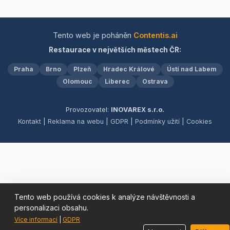
terase. Samozřejmostí je
dveřím. Těšíme se na vaši
vychutnat příjemnou
také Wi-Fi připojení,
návštěvu!
atmosféru a prvotřídní
abyste mohli zůstat ve
servis, který z naší
Tento web je poháněn
Contentis.ai
spojení s okolním světem.
restaurace činí ideální
Přijďte k nám zažít
Restaurace v největších městech ČR:
místo pro každou
pohostinnost, na kterou
příležitost.
nezapomenete, a nechte
Praha
Brno
Plzeň
Hradec Králové
Ústí nad Labem
se hýčkat naší péčí a
Olomouc
Liberec
Ostrava
kulinářským uměním.
Těšíme se na vaši
návštěvu!
Provozovatel:
INOVAREX s.r.o.
Kontakt
|
Reklama na webu
|
GDPR
|
Podmínky užití
|
Cookies
Tento web používá cookies k analýze návštěvnosti a
personalizaci obsahu.
Více informací
|
GDPR