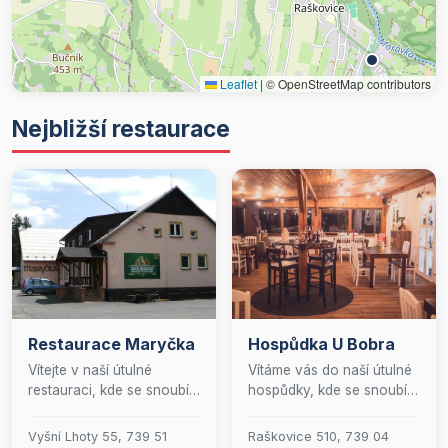
Leaflet
|
© OpenStreetMap contributors
Nejbližší restaurace
Restaurace Maryčka
Hospůdka U Bobra
Vítejte v naší útulné
Vítáme vás do naší útulné
restauraci, kde se snoubí
hospůdky, kde se snoubí
tradiční česká kuchyně s
pohodlí a skvělá
lahůdkami z celého světa.
atmosféra s vášní pro
Vyšní Lhoty 55, 739 51
Raškovice 510, 739 04