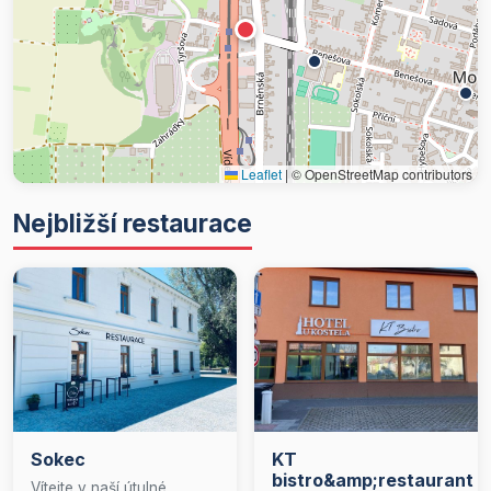
Leaflet
|
© OpenStreetMap contributors
Nejbližší restaurace
Sokec
KT
bistro&amp;restaurant
Vítejte v naší útulné