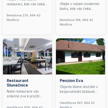
Vítejte v našem moderním
restauraci, kde vás čeká
bistru, kde vás čeká
pestrá paleta lahodných
kulinářský zážitek od
jídel a osvěžujících
Benešova 274, 664 42
snídaně až po večeři.
nápojů. Přijďte si užít
Modřice
Benešova 166, 664 42
Přijďte si vychutnat
skvělou atmosféru a
Modřice
pečlivě připravená jídla v
nechte se hýčkat naším
příjemném prostředí, které
rozmanitým menu, které
je ideální pro chvíle
potěší každého gurmána.
pohody a relaxace.
Těšíme se na vaši
návštěvu!
Restaurant
Penzion Eva
Slunečnice
Objevte klidné útočiště v
Naše restaurace vás
bezprostřední blízkosti
srdečně zve k prožití
Brna, které kombinuje
nezapomenutelných chvil
pohodlí s rychlou
Havlíčkova 667, 664 42
v přátelské a moderní
dostupností do centra
Havlíčkova 1016, 664 42
Modřice