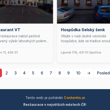
taurant VT
Hospůdka Selský šenk
restaurace nabízí pečlivě
Vítejte v naší útulné vesnické
avený výběr lahodných pokrmů,
hospůdce, kde se tradice snoub
zahrnují jak teplé, tak i
pohostinností. Přijďte si vychut
ující studené speciality. K tomu
příjemnou atmosféru a domácí
v 11, 430 01
Lipová 176, 431 01 Spořice
žete vychutnat širokou paletu
kuchyni, ať už u nás zůstanete
oholických nápojů a exkluzivní
uvnitř nebo si užijete čerstvý
ci vybraných alkoholických
vzduch na naší malebné venko
ů, které uspokojí i ty
terase. Těšíme se na vaši návš
2
3
4
5
6
7
8
9
10
→
Posled
ročnější gurmány.
kde se budete cítit jako doma.
Tento web je poháněn
Contentis.ai
Restaurace v největších městech ČR: