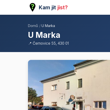
Kam jit
jist?
Domů
/
U Marka
U Marka
📍 Černovice 55, 430 01