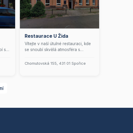
Restaurace U Žida
Vítejte v naší útulné restauraci, kde
í s
se snoubí skvělá atmosféra s
nat
lahodnými pokrmy! Přijďte si
pochutnat na pečlivě připravených
Chomutovská 155, 431 01 Spořice
jídlech, která potěší vaše chuťové
buňky. Naše přátelská obsluha se
vní
postará o to, abyste se u nás cítili
těvu,
jako doma. Těšíme se na vaši
ní
návštěvu!