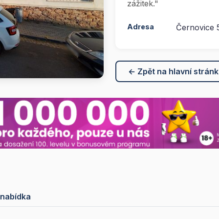
zážitek."
Adresa
Černovice 
← Zpět na hlavní strán
 nabídka