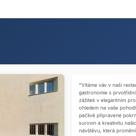
"Vítáme vás v naší resta
gastronomie s prvotřídní
zážitek v elegantním pros
ohledem na vaše pohodlí
pečlivě připravené pokr
surovin a kreativitu naš
návštěvu, která proměn