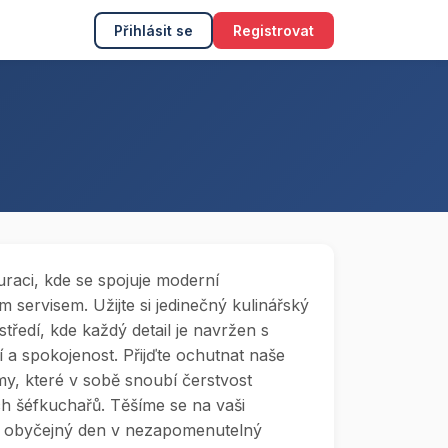
Přihlásit se
Registrovat
uraci, kde se spojuje moderní
m servisem. Užijte si jedinečný kulinářský
tředí, kde každý detail je navržen s
 a spokojenost. Přijďte ochutnat naše
my, které v sobě snoubí čerstvost
ich šéfkuchařů. Těšíme se na vaši
í obyčejný den v nezapomenutelný