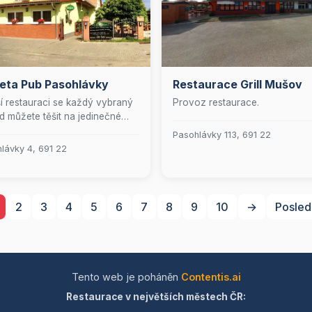
eta Pub Pasohlávky
Restaurace Grill Mušov
í restauraci se každý vybraný
Provoz restaurace.
d můžete těšit na jedinečné
ické události, které zahrnují
Pasohlávky 113, 691 22
nské zážitky, večírky s
lávky 4, 691 22
tékou nebo vystoupení živé
. Během letních měsíců si naši
 mohou užít příjemné posezení
ahrádce s venkovním barem.
2
3
4
5
6
7
8
9
10
→
Posled
y s dětmi jistě ocení přístupné
é hřiště, které je vybaveno
ištěm a trampolínami, což
ťuje zábavu pro nejmenší
ěvníky.
Tento web je poháněn
Contentis.ai
Restaurace v největších městech ČR: