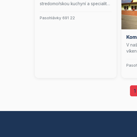
stredomořskou kuchyní a specialit
hlavně čerstvé ryby.
Pasohlávky 691 22
Kom
V naš
víken
temat
gurmá
Pasoh
disko
hudby
hosté
na z
1
Rodin
dětsk
mlhov
zajiš
návšt