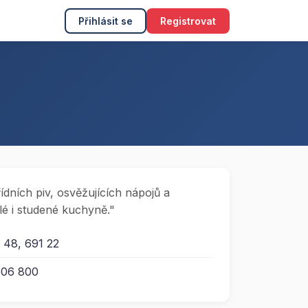
Přihlásit se
Registrovat
dních piv, osvěžujících nápojů a
é i studené kuchyně."
 48, 691 22
806 800