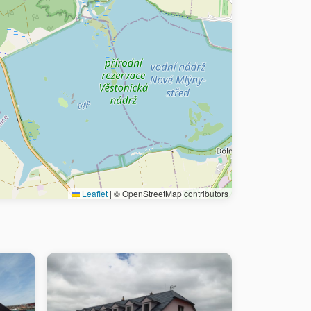
Leaflet
|
© OpenStreetMap contributors