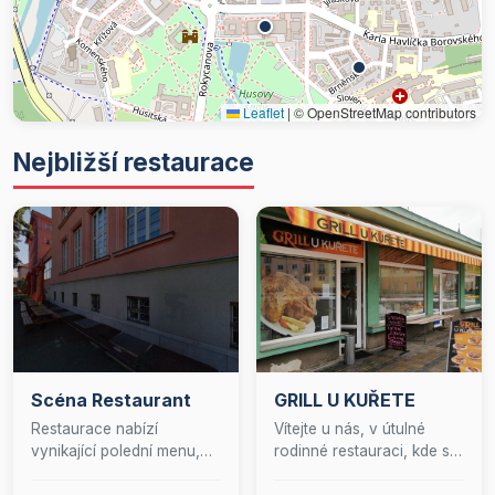
Leaflet
|
© OpenStreetMap contributors
Nejbližší restaurace
Scéna Restaurant
GRILL U KUŘETE
Restaurace nabízí
Vítejte u nás, v útulné
vynikající polední menu,
rodinné restauraci, kde se
které potěší vaše chuťové
již 26 let věnujeme umění