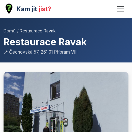
Kam jit
jist?
Domů
/
Restaurace Ravak
Restaurace Ravak
📍 Čechovská 57, 261 01 Příbram VIII