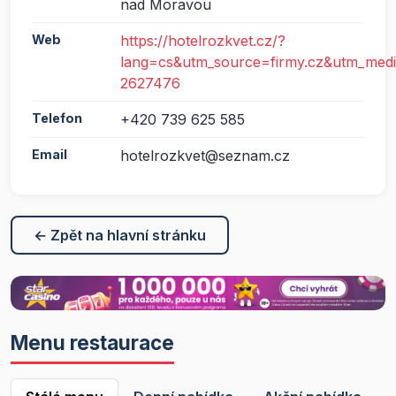
nad Moravou
Web
https://hotelrozkvet.cz/?
lang=cs&utm_source=firmy.cz&utm_med
2627476
Telefon
+420 739 625 585
Email
hotelrozkvet@seznam.cz
← Zpět na hlavní stránku
Menu restaurace