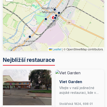
Leaflet
|
© OpenStreetMap contributors
Nejbližší restaurace
Viet Garden
Vítejte v naší jedinečné
asijské restauraci, kde vás
čeká nezapomenutelný
kulinářský zážitek! Přijďte
Stolářská 1824, 698 01
si pochutnat na