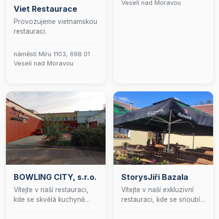
Veselí nad Moravou
Viet Restaurace
autentických chutích Asie,
které připravujeme s
Provozujeme vietnamskou
láskou a vášní. Těšíme se,
restauraci.
že vás u nás přivítáme a
nabídneme vám něco
náměstí Míru 1103, 698 01
opravdu výjimečného!
Veselí nad Moravou
BOWLING CITY, s.r.o.
StorysJiří Bazala
Vítejte v naší restauraci,
Vítejte v naší exkluzivní
kde se skvělá kuchyně
restauraci, kde se snoubí
snoubí se zábavou na
elegance s kulinářským