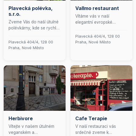
Plavecká polévka,
Vallmo restaurant
s.r.o.
Vítáme vás v naší
Zveme Vás do naší útulné
elegantní evropské
polévkárny, kde se rychlé
restauraci, kde se snoubí
občerstvení snoubí s
moderní gastronomie s
Plavecká 404/4, 128 00
kvalitou a tradicí. Denně
uměním prezentace. Naším
Plavecká 404/4, 128 00
Praha, Nové Město
pro Vás připravujeme čtyři
posláním je vytvořit pro
Praha, Nové Město
druhy lahodných polévek
vás nezapomenutelný
a pestrou nabídku
zážitek, který potěší nejen
hlavních jídel, které potěší
vaše chuťové buňky, ale
jak milovníky české
také oči. Přijďte si užít
kuchyně, tak i vegetariány.
chvíle pohody a nechte se
Naše nabídka je doplněna
hýčkat výjimečnými
o čerstvě pečené sladké a
pokrmy v příjemném
slané koláče, které jsou
prostředí.
ideální tečkou za každým
jídlem. V letních měsících si
můžete vychutnat naše
Herbivore
Cafe Terapie
pokrmy na příjemné
zahrádce. Samozřejmostí
Vítejte v našem útulném
V naší restauraci vás
je i bezplatné Wi-Fi
veganském a
srdečně zveme k