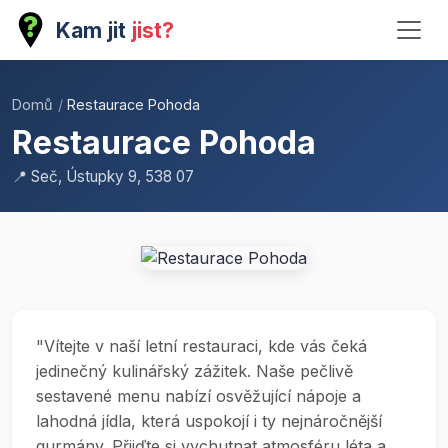
Kam jit
jist?
Domů
/
Restaurace Pohoda
Restaurace Pohoda
📍 Seč, Ústupky 9, 538 07
"Vítejte v naší letní restauraci, kde vás čeká
jedinečný kulinářský zážitek. Naše pečlivě
sestavené menu nabízí osvěžující nápoje a
lahodná jídla, která uspokojí i ty nejnáročnější
gurmány. Přijďte si vychutnat atmosféru léta a