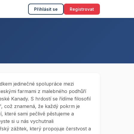
Přihlásit se
Registrovat
edkem jedinečné spolupráce mezi
hočeskými farmami z malebného podhůří
é Kanady. S hrdostí se řídíme filosofií
u", což znamená, že každý pokrm je
í, které sami pečlivě pěstujeme a
ste si u nás vychutnali
ký zážitek, který propojuje čerstvost a