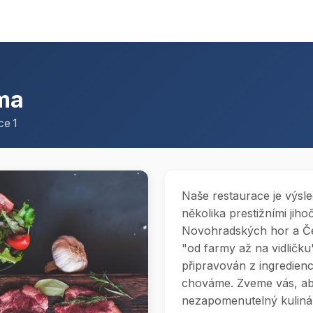
ma
ce 1
Naše restaurace je výsl
několika prestižními ji
Novohradských hor a Česk
"od farmy až na vidličk
připravován z ingredienc
chováme. Zveme vás, aby
nezapomenutelný kulinářs