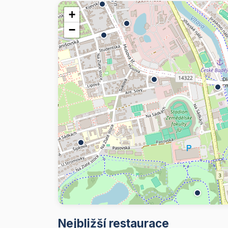
+
−
Nejbližší restaurace