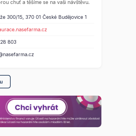
rou chuť a těšíme se na vaši návštěvu.
že 300/15, 370 01 České Budějovice 1
taurace.nasefarma.cz
228 803
@nasefarma.cz
ku