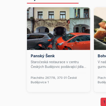
Panský Šenk
Boh
Staročeská restaurace v centru
V naš
Českých Budějovic podávající jídla
gurmá
grilovaná na ohni. K dispozici
kvali
salónek, venkovní zahrádka.
nejle
Plachého 267/19, 370 01 České
Plach
surov
Budějovice 1
Buděj
půl s
sladk
si rá
či po
1
své. 