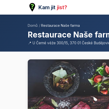
Kam jit
jist?
Domů
/
Restaurace Naše farma
Restaurace Naše far
📍 U Černé věže 300/15, 370 01 České Budějovi