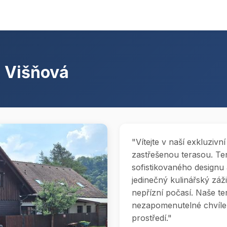
u Višňová
"Vítejte v naší exkluzivn
zastřešenou terasou. Te
sofistikovaného designu 
jedinečný kulinářský zá
nepřízní počasí. Naše te
nezapomenutelné chvíle s
prostředí."