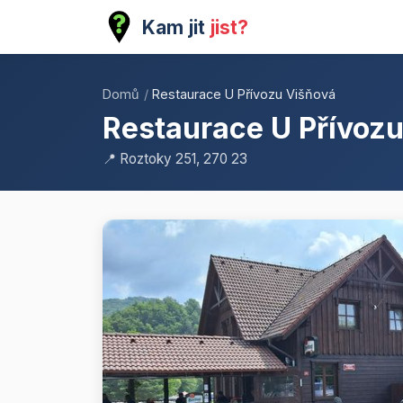
Kam jit
jist?
Domů
/
Restaurace U Přívozu Višňová
Restaurace U Přívoz
📍 Roztoky 251, 270 23