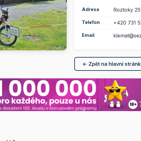
Adresa
Roztoky 25
Telefon
+420 731 5
Email
klemat@se
← Zpět na hlavní strán