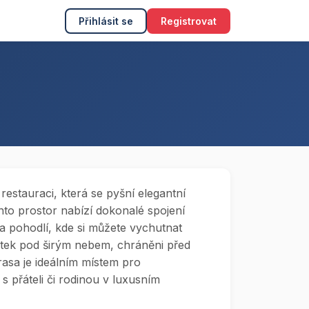
Přihlásit se
Registrovat
í restauraci, která se pyšní elegantní
nto prostor nabízí dokonalé spojení
a pohodlí, kde si můžete vychutnat
žitek pod širým nebem, chráněni před
rasa je ideálním místem pro
 přáteli či rodinou v luxusním