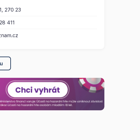
1, 270 23
28 411
znam.cz
ku