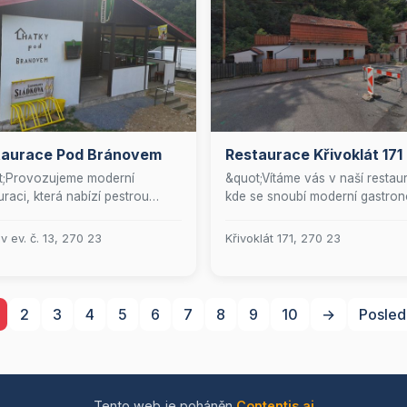
taurace Pod Bránovem
Restaurace Křivoklát 171
t;Provozujeme moderní
&quot;Vítáme vás v naší restaur
uraci, která nabízí pestrou
kde se snoubí moderní gastro
u lahodných pokrmů a
s útulnou atmosférou. Přijďte
ujícího občerstvení. Přijďte si
ochutnat naše pečlivě připrav
v ev. č. 13, 270 23
Křivoklát 171, 270 23
tnat jedinečný kulinářský
pokrmy, které jsou vytvořeny z
ek v příjemném prostředí.&quot;
čerstvých a kvalitních surovin.
Nabízíme jedinečný zážitek, kt
uspokojí i ty nejnáročnější gur
2
3
4
5
6
7
8
9
10
→
Posled
Těšíme se na vaši návštěvu,
abychom vám mohli poskytnou
nezapomenutelný kulinářský
zážitek.&quot;
Tento web je poháněn
Contentis.ai