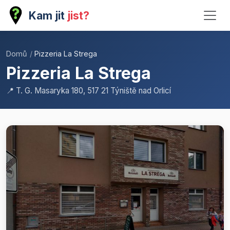
Kam jit
jist?
Domů
/
Pizzeria La Strega
Pizzeria La Strega
📍 T. G. Masaryka 180, 517 21 Týniště nad Orlicí