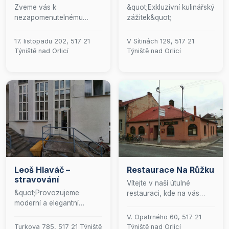
Zveme vás k
&quot;Exkluzivní kulinářský
nezapomenutelnému
zážitek&quot;
kulinářskému zážitku v
naší prestižní restauraci,
17. listopadu 202, 517 21
V Sítinách 129, 517 21
kde se snoubí vytříbené
Týniště nad Orlicí
Týniště nad Orlicí
chutě s elegantním
prostředím. Denně pro vás
připravujeme pečlivě
sestavené menu, které
zahrnuje jak gurmánské
pokrmy, tak i šťavnaté
burgery, doplněné širokou
paletou alkoholických a
nealkoholických nápojů.
Naše exkluzivní pivnice je
hrdá na nabídku
Leoš Hlaváč –
Restaurace Na Růžku
prvotřídního tankového
stravování
piva, zatímco celoročně
Vítejte v naší útulné
otevřená zahrádka
&quot;Provozujeme
restauraci, kde na vás
poskytuje ideální útočiště
moderní a elegantní
čeká pestrá nabídka
pro relaxaci na čerstvém
restauraci, kde se snoubí
lahodných teplých i
V. Opatrného 60, 517 21
vzduchu. S potěšením pro
kulinářské umění s
studených pokrmů. U nás
Turkova 785, 517 21 Týniště
Týniště nad Orlicí