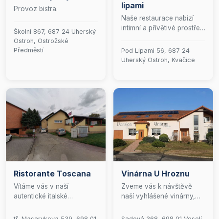
lipami
Provoz bistra.
Naše restaurace nabízí
intimní a přívětivé prostředí
Školní 867, 687 24 Uherský
s kapacitou pro 30 hostů,
Ostroh, Ostrožské
ideální pro menší setkání a
Předměstí
Pod Lipami 56, 687 24
večeře. K dispozici je také
Uherský Ostroh, Kvačice
elegantní salonek pro
dalších 30 osob, který
poskytuje soukromí pro
vaše speciální příležitosti.
V letních měsících zveme
hosty k relaxaci na naší
malebné zahrádce. Pro
větší události je součástí
našeho zařízení prostorný
sál, který pojme až 140
osob. Tento sál je
Ristorante Toscana
Vinárna U Hroznu
perfektní volbou pro
firemní prezentace,
Vítáme vás v naší
Zveme vás k návštěvě
večírky, rodinné oslavy či
autentické italské
naší vyhlášené vinárny,
svatby, a nabízí moderní
restauraci, kde každý den
kde se snoubí bohatá
vybavení pro jakoukoli
přinášíme chuť Středomoří
nabídka pečlivě
tř. Masarykova 539, 698 01
Sadová 368, 698 01 Veselí