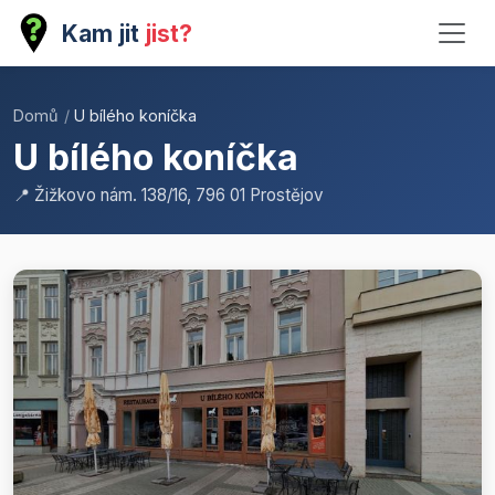
Kam jit
jist?
Domů
/
U bílého koníčka
U bílého koníčka
📍 Žižkovo nám. 138/16, 796 01 Prostějov