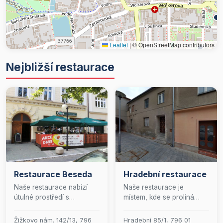
Leaflet
|
© OpenStreetMap contributors
Nejbližší restaurace
Restaurace Beseda
Hradební restaurace
Naše restaurace nabízí
Naše restaurace je
útulné prostředí s
místem, kde se prolíná
kapacitou pro 45 hostů,
vášeň pro skvělé jídlo s
kde se snoubí vynikající
příjemnou atmosférou.
Žižkovo nám. 142/13, 796
Hradební 85/1, 796 01