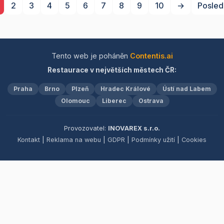
chuťové pohárky a zahřejí
2
3
4
5
6
7
8
9
10
→
Posled
u srdce. Těšíme se na vaši
návštěvu, kde se budete
cítit jako doma.
Tento web je poháněn
Contentis.ai
Restaurace v největších městech ČR:
Praha
Brno
Plzeň
Hradec Králové
Ústí nad Labem
Olomouc
Liberec
Ostrava
Provozovatel:
INOVAREX s.r.o.
Kontakt
|
Reklama na webu
|
GDPR
|
Podmínky užití
|
Cookies