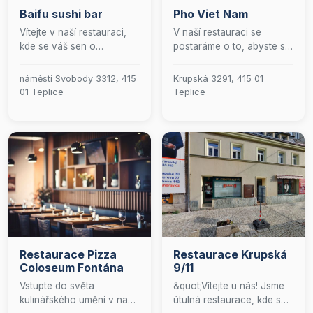
Baifu sushi bar
Pho Viet Nam
Vítejte v naší restauraci,
V naší restauraci se
kde se váš sen o
postaráme o to, abyste se
dokonalém sushi stává
cítili jako doma a
skutečností! Přijďte si
vychutnali si skvělé jídlo v
náměstí Svobody 3312, 415
Krupská 3291, 415 01
pochutnat na čerstvě
příjemné atmosféře. Přijďte
01 Teplice
Teplice
připravených rolkách,
k nám na
které potěší vaše chuťové
nezapomenutelný
pohárky. Naše menu je
kulinářský zážitek!
plné lahodných kombinací,
které uspokojí jak
milovníky tradičního sushi,
tak i ty, kteří rádi zkouší
něco nového. Přátelská
atmosféra a nadšení
našeho týmu zaručují, že
se u nás budete cítit jako
Restaurace Pizza
Restaurace Krupská
doma. Těšíme se na vaši
Coloseum Fontána
9/11
návštěvu!
Vstupte do světa
&quot;Vítejte u nás! Jsme
kulinářského umění v naší
útulná restaurace, kde se