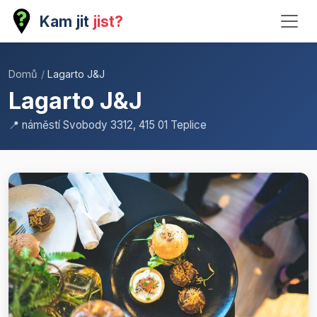
Kam jit
jist?
Domů
/
Lagarto J&J
Lagarto J&J
📍 náměstí Svobody 3312, 415 01 Teplice