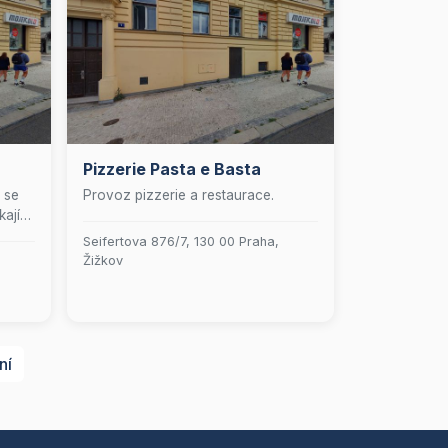
Pizzerie Pasta e Basta
 se
Provoz pizzerie a restaurace.
ající
Seifertova 876/7, 130 00 Praha,
 vás
Žižkov
nu
mány.
i
ní