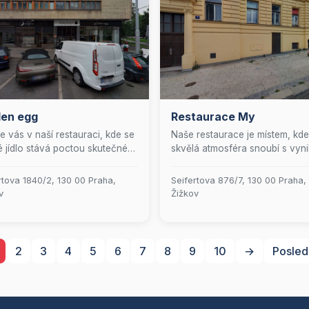
den egg
Restaurace My
e vás v naší restauraci, kde se
Naše restaurace je místem, kde
 jídlo stává poctou skutečné
skvělá atmosféra snoubí s vynik
 k vejcím. Naše filozofie
kuchyní. Přijďte si užít
vá v jednoduchosti, která je
nezapomenutelný zážitek, kde
rtova 1840/2, 130 00 Praha,
Seifertova 876/7, 130 00 Praha,
esněna v harmonickém
přivítá přátelský personál a me
v
Žižkov
jení tradičních receptů,
plné lahodných pokrmů, které
ní kuchyně a prvotřídních
uspokojí i ty nejnáročnější gur
in. Vejce zde hrají hlavní roli a
Těšíme se, až vás budeme moc
 pokrm je pečlivě připraven
pohostit a udělat z vašeho dne
2
3
4
5
6
7
8
9
10
→
Posled
aby zdůraznil jejich jedinečnou
něco výjimečného!
a kvalitu. Přijďte a zažijte
alou rovnováhu chutí, která
řenese do světa kulinářského