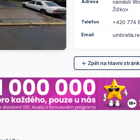
Adresa
náměstí Win
Žižkov
Telefon
+420 774 
Email
umbrella.r
← Zpět na hlavní strán