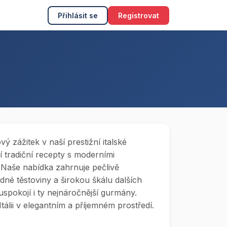
Přihlásit se
Registrovat
ý zážitek v naší prestižní italské
í tradiční recepty s moderními
 Naše nabídka zahrnuje pečlivě
dné těstoviny a širokou škálu dalších
é uspokojí i ty nejnáročnější gurmány.
tálii v elegantním a příjemném prostředí.