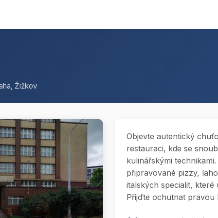
raha, Žižkov
Objevte autentický chuťov
restauraci, kde se snoub
kulinářskými technikami.
připravované pizzy, laho
italských specialit, kter
Přijďte ochutnat pravou I