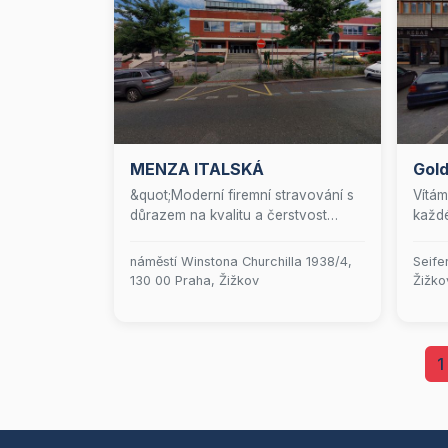
MENZA ITALSKÁ
Gol
&quot;Moderní firemní stravování s
Vítám
důrazem na kvalitu a čerstvost
každé
surovin.&quot;
lásce
spočí
náměstí Winstona Churchilla 1938/4,
Seife
ztěl
130 00 Praha, Žižkov
Žižko
propo
moder
surov
každý
1
tak, 
chuť 
dokon
vás p