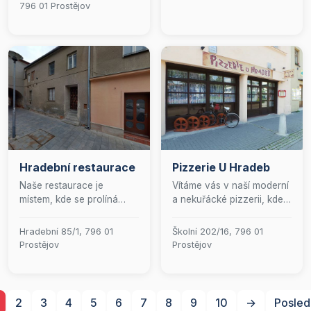
796 01 Prostějov
Hradební restaurace
Pizzerie U Hradeb
Naše restaurace je
Vítáme vás v naší moderní
místem, kde se prolíná
a nekuřácké pizzerii, kde
vášeň pro skvělé jídlo s
se snoubí pohodlí s
příjemnou atmosférou.
vynikající gastronomií.
Hradební 85/1, 796 01
Školní 202/16, 796 01
Vítáme vás v rodinném
Naše zařízení je plně
Prostějov
Prostějov
prostředí, kde každý
bezbariérové a nabízí
pokrm je připravován s
pohodlné parkování přímo
láskou a důrazem na
před restaurací.
kvalitu. Přijďte si vychutnat
Specializujeme se na
2
3
4
5
6
7
8
9
10
→
Posled
nezapomenutelné
širokou škálu pizz, které