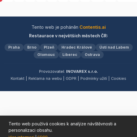
kulinářské zážitky, které
doplňujeme lahodnými
potěší vaše smysly a
těstovinami, kreativními
zahřejí srdce. Těšíme se,
předkrmy, čerstvými saláty
že vás budeme moci
a neodolatelnými dezerty.
Tento web je poháněn
Contentis.ai
přivítat jako součást naší
V našem nápojovém lístku
Restaurace v největších městech ČR:
rodiny.
najdete jak alkoholické,
tak nealkoholické nápoje,
Praha
Brno
Plzeň
Hradec Králové
Ústí nad Labem
které dokonale doplní váš
Olomouc
Liberec
gurmánský zážitek. Pro
Ostrava
vaše pohodlí nabízíme
také rozvoz jídel až k vám
Provozovatel:
INOVAREX s.r.o.
domů. Samozřejmostí je
Kontakt
|
Reklama na webu
|
GDPR
|
Podmínky užití
|
Cookies
bezplatné Wi-Fi připojení a
přijímáme i stravenky.
Přijďte si užít příjemnou
atmosféru a skvělé jídlo,
těšíme se na vaši
návštěvu!
Tento web používá cookies k analýze návštěvnosti a
personalizaci obsahu.