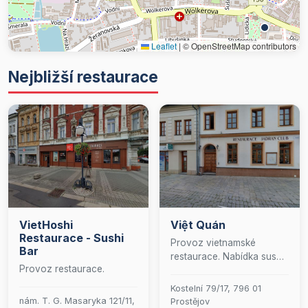
Leaflet
|
© OpenStreetMap contributors
Nejbližší restaurace
VietHoshi
Việt Quán
Restaurace - Sushi
Provoz vietnamské
Bar
restaurace. Nabídka sushi.
Provoz restaurace.
Přijďte si vychutnat
pokrmy z různých koutů
Kostelní 79/17, 796 01
Asie.
nám. T. G. Masaryka 121/11,
Prostějov