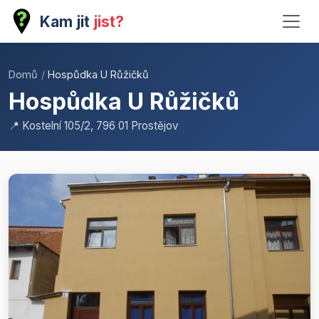
Kam jit
jist?
Domů
/
Hospůdka U Růžičků
Hospůdka U Růžičků
📍 Kostelní 105/2, 796 01 Prostějov