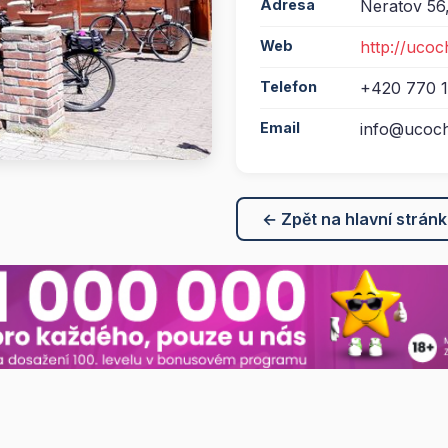
Adresa
Neratov 56
Web
http://ucoc
Telefon
+420 770 1
Email
info@ucoch
← Zpět na hlavní strán