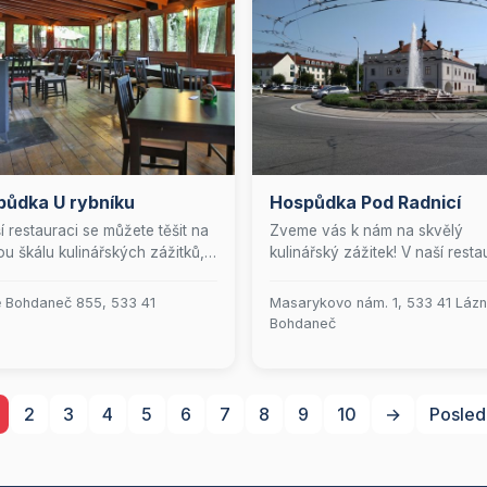
půdka U rybníku
Hospůdka Pod Radnicí
í restauraci se můžete těšit na
Zveme vás k nám na skvělý
ou škálu kulinářských zážitků,
kulinářský zážitek! V naší resta
 zahrnují jak teplou, tak
si pochutnáte na výtečných
nou kuchyni. Nabízíme
hotovkách, bleskově připrave
 Bohdaneč 855, 533 41
Masarykovo nám. 1, 533 41 Láz
né rybí speciality, šťavnaté
minutkách a čerstvých rybích
Bohdaneč
y, poctivé těstoviny, čerstvé
specialitách, které se mění pod
y a vynikající klobásy. Naše
denní nabídky. Ať už plánujete
ka nápojů zahrnuje pestrý
rodinnou oslavu, firemní večír
 nealkoholických osvěžení,
nebo svatební hostinu, postar
2
3
4
5
6
7
8
9
10
→
Posled
nou kávu a osvěžující nanuky.
se o to, aby vaše akce byla
 polední čas u nás můžete
nezapomenutelná. Těšíme se n
tnat speciální obědové menu,
vaši návštěvu!