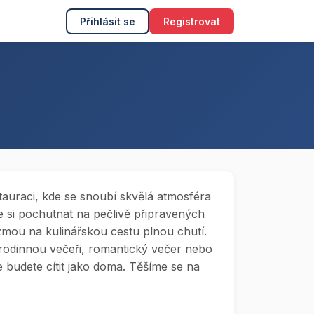
Přihlásit se
Registrovat
estauraci, kde se snoubí skvělá atmosféra
te si pochutnat na pečlivě připravených
mou na kulinářskou cestu plnou chutí.
 rodinnou večeři, romantický večer nebo
se budete cítit jako doma. Těšíme se na