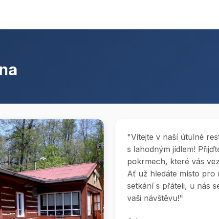
ana
"Vítejte v naší útulné r
s lahodným jídlem! Přijď
pokrmech, které vás vez
Ať už hledáte místo pro
setkání s přáteli, u nás 
vaši návštěvu!"