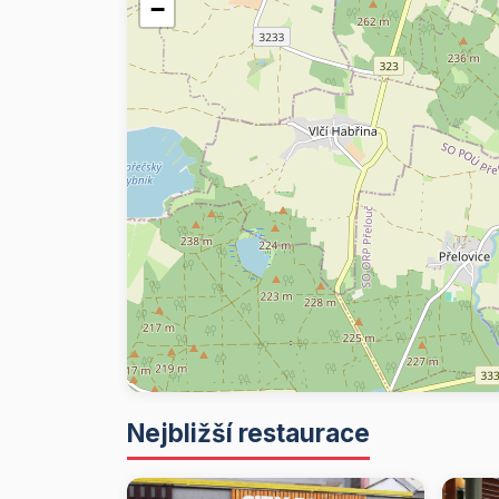
−
Nejbližší restaurace