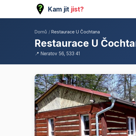
Kam jit
jist?
Domů
/
Restaurace U Čochtana
Restaurace U Čocht
📍 Neratov 56, 533 41