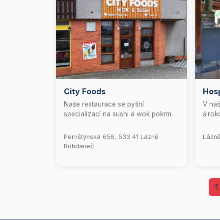
City Foods
Hos
Naše restaurace se pyšní
V naš
specializací na sushi a wok pokrmy.
širok
Přijďte si vychutnat autentické
které
chutě, které spojují tradiční
stude
Pernštýnská 656, 533 41 Lázně
Lázně
receptury s moderním kulinářským
lahod
Bohdaneč
uměním.
steak
salát
nabíd
výběr
1
lahod
Každý
vychu