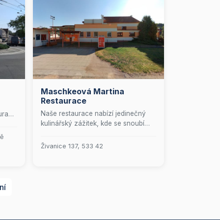
Maschkeová Martina
Restaurace
Naše restaurace nabízí jedinečný
uraci
kulinářský zážitek, kde se snoubí
moderní gastronomie s prvotřídním
ných
ně
servisem. Přijďte si vychutnat
Živanice 137, 533 42
pečlivě připravené pokrmy v
le
elegantním prostředí, které uspokojí i
ty nejnáročnější gurmány.
ek
áme
ní
a