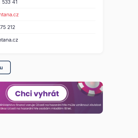
, 533 41
htana.cz
75 212
tana.cz
ku