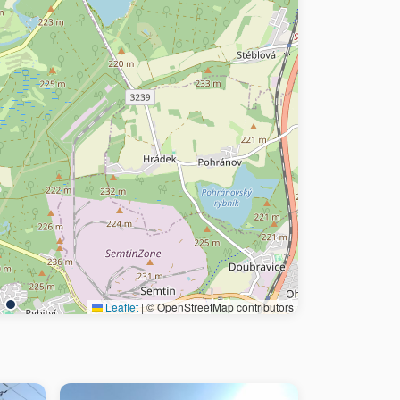
Leaflet
|
© OpenStreetMap contributors