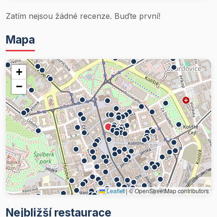
Zatím nejsou žádné recenze. Buďte první!
Mapa
+
−
Leaflet
|
© OpenStreetMap contributors
Nejbližší restaurace