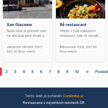
zážitku.&quot;
každého znalce. Přijďte si
užít chvíle plné luxusu a
nechte se hýčkat naším
prvotřídním servisem.
San Giacomo
Rễ restaurant
Naše mise je přenést vám
Vítejte v naší exkluzivní
na stůl duši plné chutě a
restauraci, kde se snoubí
srdečnou atmosféru
elegance a kulinářské
tradiční italské trattorie.
umění v harmonii asijské
Jakubské náměstí 109/1,
Běhounská 113/8, 602 00
Zde se každé jídlo stává
kuchyně. Naše menu je
602 00 Brno-město
Brno-město
oslavou, každý pokrm
pečlivě sestaveno tak, aby
vypráví svůj příběh a
odráželo bohaté chutě a
každý návštěvník je
tradice jižních přístavů,
považován za člena
kde se prolínají vlivy
2
3
4
5
6
7
8
9
10
→
Posled
rodiny.
vietnamské, japonské a
korejské kultury. Přijďte a
nechte se unést na
gastronomickou cestu,
která potěší vaše smysly a
Tento web je poháněn
Contentis.ai
obohatí váš kulinářský
Restaurace v největších městech ČR:
zážitek.