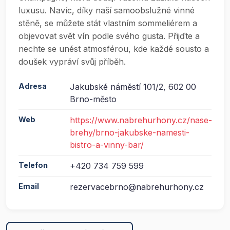
luxusu. Navíc, díky naší samoobslužné vinné
stěně, se můžete stát vlastním sommeliérem a
objevovat svět vín podle svého gusta. Přijďte a
nechte se unést atmosférou, kde každé sousto a
doušek vypráví svůj příběh.
Adresa
Jakubské náměstí 101/2, 602 00
Brno-město
Web
https://www.nabrehurhony.cz/nase-
brehy/brno-jakubske-namesti-
bistro-a-vinny-bar/
Telefon
+420 734 759 599
Email
rezervacebrno@nabrehurhony.cz