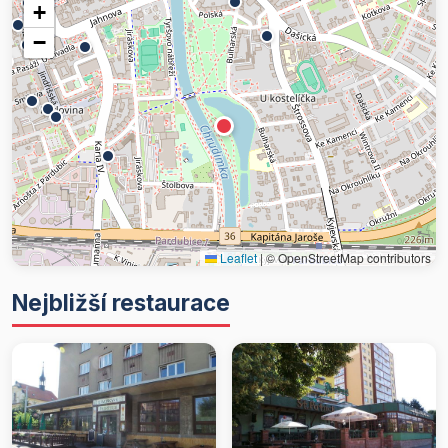
+
−
Leaflet
|
© OpenStreetMap contributors
Nejbližší restaurace