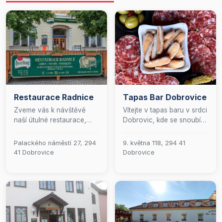
Restaurace Radnice
Tapas Bar Dobrovice
Zveme vás k návštěvě
Vítejte v tapas baru v srdci
naší útulné restaurace,
Dobrovic, kde se snoubí
kde se s láskou věnujeme
autentické španělské
tradiční české kuchyni.
chutě s moderní elegancí.
Palackého náměstí 27, 294
9. května 118, 294 41
Připravujeme pro vás
Přijďte si vychutnat naše
41 Dobrovice
Dobrovice
vynikající hotová jídla,
prvotřídní tapas,
lahodné minutky i
připravené s vášní a
jedinečné speciality, které
precizností, a dopřejte si
potěší každého gurmána.
šálek vynikající kávy, která
Naše prostorná
dokonale doplní váš
restaurace s kapacitou 80
gurmánský zážitek.
míst je ideálním místem pro
Těšíme se na vaši