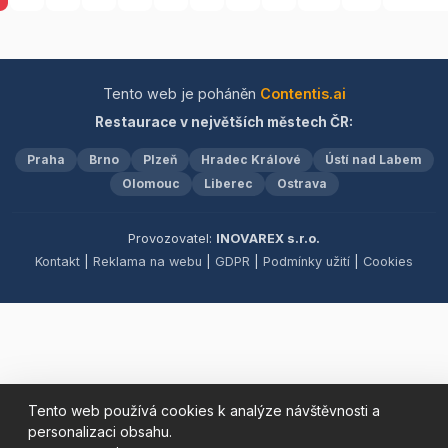
přátelské a útulné
čerstvých surovin, které
atmosféry, která vás u nás
uspokojí vaše chuťové
čeká. Těšíme se na vaši
buňky a zanechají ve vás
návštěvu!
vzpomínky na krásné
chvíle strávené s blízkými.
Tento web je poháněn
Contentis.ai
Těšíme se na vaši
Restaurace v největších městech ČR:
návštěvu!
Praha
Brno
Plzeň
Hradec Králové
Ústí nad Labem
Olomouc
Liberec
Ostrava
Provozovatel:
INOVAREX s.r.o.
Kontakt
|
Reklama na webu
|
GDPR
|
Podmínky užití
|
Cookies
Tento web používá cookies k analýze návštěvnosti a
personalizaci obsahu.