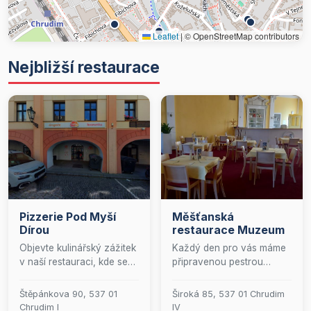
Leaflet
|
© OpenStreetMap contributors
Nejbližší restaurace
Pizzerie Pod Myší
Měšťanská
Dírou
restaurace Muzeum
Objevte kulinářský zážitek
Každý den pro vás máme
v naší restauraci, kde se
připravenou pestrou
snoubí elegance a
nabídku lahodných jídel,
vynikající chuť. Nabízíme
včetně tří speciálních
Štěpánkova 90, 537 01
Široká 85, 537 01 Chrudim
pečlivě připravené pizzy o
menu. Ať už plánujete
Chrudim I
IV