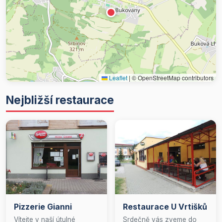
Leaflet
|
© OpenStreetMap contributors
Nejbližší restaurace
Pizzerie Gianni
Restaurace U Vrtišků
Vítejte v naší útulné
Srdečně vás zveme do