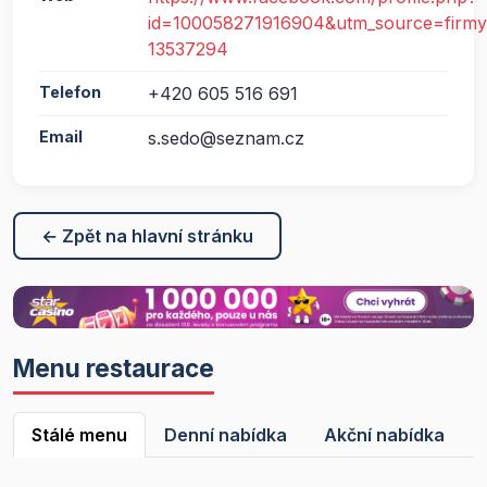
id=100058271916904&utm_source=firmy
13537294
Telefon
+420 605 516 691
Email
s.sedo@seznam.cz
← Zpět na hlavní stránku
Menu restaurace
Stálé menu
Denní nabídka
Akční nabídka