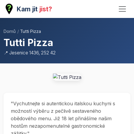
Kam jit
jist?
Domů
/
Tutti Pizza
Tutti Pizza
📍 Jesenice 1436, 252 42
"Vychutnejte si autentickou italskou kuchyni s
možností výběru z pečlivě sestaveného
obědového menu. Již 18 let přinášíme našim
hostům nezapomenutelné gastronomické
zážitky."