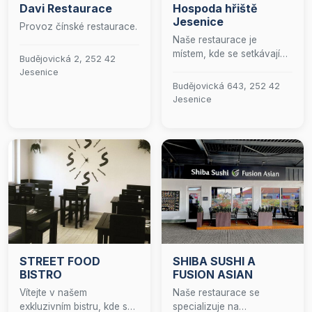
Davi Restaurace
Hospoda hřiště
Jesenice
Provoz čínské restaurace.
Naše restaurace je
místem, kde se setkávají
Budějovická 2, 252 42
chutě a pohoda. Nabízíme
Jesenice
pestrou paletu teplých i
Budějovická 643, 252 42
studených jídel, která
Jesenice
potěší každého gurmána.
V letních měsících vás
srdečně zveme k
posezení na naší útulné
venkovní zahrádce, kde si
můžete vychutnat skvělá
jídla pod širým nebem.
Přijďte k nám zažít
nezapomenutelné chvíle s
rodinou a přáteli v
přátelské atmosféře.
STREET FOOD
SHIBA SUSHI A
BISTRO
FUSION ASIAN
Vítejte v našem
Naše restaurace se
exkluzivním bistru, kde se
specializuje na