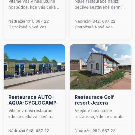
Vítáme vás v naší útulné
Naše restaurace nabízí
hospůdce, kde vás čeká
pečlivě sestavené denní
pestrá nabídka
menu, které potěší
alkoholických i
všechny milovníky tradiční
Nádražní 1011, 687 22
Nádražní 842, 687 22
nealkoholických nápojů.
kuchyně. Přijďte si
Ostrožská Nová Ves
Ostrožská Nová Ves
Milovníci piva u nás
vychutnat pokrmy
najdou několik druhů
připravované s důrazem
točených piv, které potěší
na čerstvost a kvalitu
každého znalce. Pokud
surovin v příjemné
dáváte přednost vínu,
atmosféře naší hospody.
doporučujeme vyzkoušet
naše vybrané Chateau
Valtice. Přijďte si k nám
užít pohodovou atmosféru
a skvělý nápojový zážitek!
Restaurace AUTO-
Restaurace Golf
AQUA-CYCLOCAMP
resort Jezera
Vítejte v naší restauraci,
Vítejte v naší útulné
kde se setkává skvělá
restauraci, kde se snoubí
chuť s pohodovou
láska k české tradici s
atmosférou! Přijďte si užít
chutěmi z celého světa.
Nádražní 948, 687 22
Nádražní 982, 687 22
jedinečný gastronomický
Nabízíme pestrou paletu