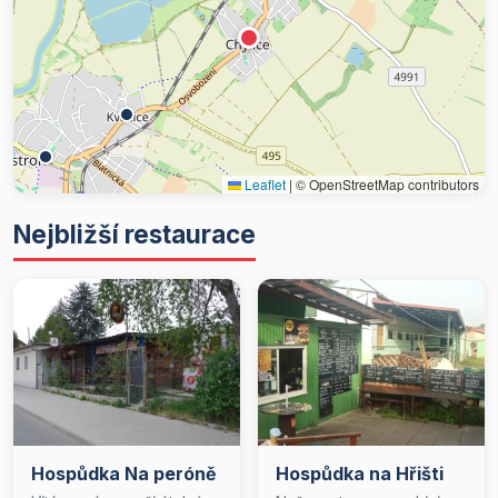
Leaflet
|
© OpenStreetMap contributors
Nejbližší restaurace
Hospůdka Na peróně
Hospůdka na Hřišti