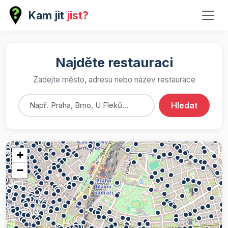
Kam jit
jist?
Najděte restauraci
Zadejte město, adresu nebo název restaurace
Hledat
+
−