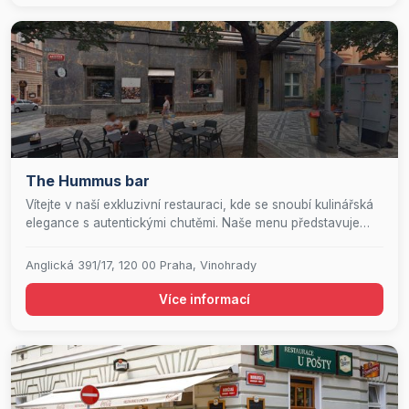
pokrmů. Přijďte si k nám užít nezapomenutelný večer plný
pohostinnosti a vynikajícího jídla.
The Hummus bar
Vítejte v naší exkluzivní restauraci, kde se snoubí kulinářská
elegance s autentickými chutěmi. Naše menu představuje
mistrovské dílo, které zahrnuje delikátní kebaby, lahodné
polévky a čerstvé saláty, vše připravené s důrazem na
Anglická 391/17, 120 00 Praha, Vinohrady
kvalitu a detail. Přijďte a nechte se unést na gurmánskou
cestu, která potěší vaše smysly a pozvedne váš
Více informací
gastronomický zážitek na novou úroveň.