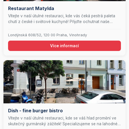
Restaurant Matylda
Vítejte v naší útulné restauraci, kde vás čeká pestrá paleta
chutí z české i světové kuchyně! Přijďte ochutnat naše
lahodné pokrmy, které připravujeme s láskou a z čerstvých
surovin. Milovníci vína ocení náš bohatý výběr moravských
Londýnská 608/52, 120 00 Praha, Vinohrady
vín, zatímco pivaři si přijdou na své s naší nabídkou
točeného piva. Plánujete oslavu nebo soukromý večírek? U
Více informací
nás jste na správném místě! Nezapomeňte také sledovat
naše speciální akce, kde využíváme sezónní produkty k
vytvoření jedinečných gastronomických zážitků. Těšíme se
na vaši návštěvu!
Dish - fine burger bistro
Vítejte v naší útulné restauraci, kde se váš hlad promění ve
skutečný gurmánský zážitek! Specializujeme se na lahodné