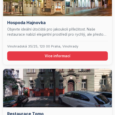
Hospoda Hajnovka
Objevte ideální útočiště pro jakoukoli příležitost. Naše
restaurace nabízí elegantní prostředí pro rychlý, ale přesto
vytříbený oběd, příjemný večer strávený v kruhu přátel, či
chvíle pohody při šálku výběrové kávy a delikátním dezertu.
Vinohradská 35/25, 120 00 Praha, Vinohrady
Více informací
Restaurace Tomo