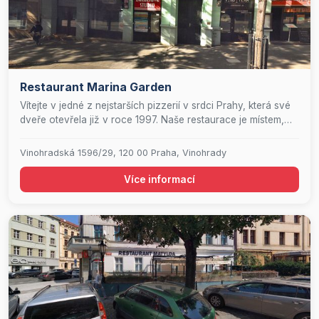
Restaurant Marina Garden
Vítejte v jedné z nejstarších pizzerií v srdci Prahy, která své
dveře otevřela již v roce 1997. Naše restaurace je místem,
kde se snoubí tradice s osobitým přístupem a láskou k
poctivé kuchyni. Každý pokrm připravujeme s péčí a vášní,
Vinohradská 1596/29, 120 00 Praha, Vinohrady
protože naší největší odměnou je spokojený úsměv našich
hostů. Přijďte k nám a staňte se součástí naší rodiny, kde se
Více informací
budete cítit jako doma.