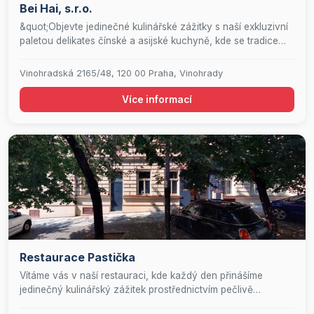
Bei Hai, s.r.o.
&quot;Objevte jedinečné kulinářské zážitky s naší exkluzivní
paletou delikates čínské a asijské kuchyně, kde se tradice
snoubí s inovací v harmonii chutí.&quot;
Vinohradská 2165/48, 120 00 Praha, Vinohrady
Více informací
Restaurace Pastička
Vítáme vás v naší restauraci, kde každý den přinášíme
jedinečný kulinářský zážitek prostřednictvím pečlivě
sestaveného denního menu. Naše nabídka zahrnuje