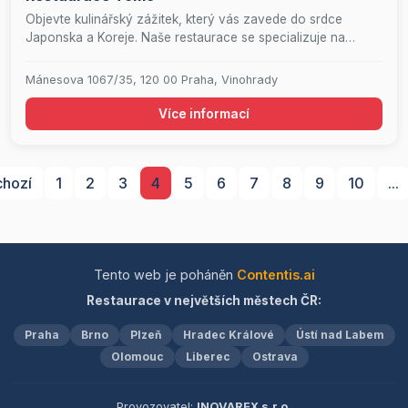
Objevte kulinářský zážitek, který vás zavede do srdce
Japonska a Koreje. Naše restaurace se specializuje na
autentické pokrmy z japonské a korejské kuchyně, včetně
mistrovsky připraveného sushi. Dopřejte si také výběr
Mánesova 1067/35, 120 00 Praha, Vinohrady
osvěžujících nápojů, které dokonale doplní vaše
gastronomické dobrodružství.
Více informací
chozí
1
2
3
4
5
6
7
8
9
10
...
Tento web je poháněn
Contentis.ai
Restaurace v největších městech ČR:
Praha
Brno
Plzeň
Hradec Králové
Ústí nad Labem
Olomouc
Liberec
Ostrava
Provozovatel:
INOVAREX s.r.o.