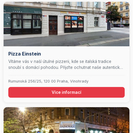
Pizza Einstein
Vítáme vás v naší útulné pizzerii, kde se italská tradice
snoubí s domácí pohodou. Přijďte ochutnat naše autentické
italské pizzy, lahodné těstoviny, čerstvé saláty a poctivé
domácí burgery, které připravujeme s láskou. Každý den pro
Rumunská 256/25, 120 00 Praha, Vinohrady
vás připravujeme speciální polední menu, které potěší vaše
chuťové pohárky. Těšíme se na vaši návštěvu, abychom
Více informací
vám mohli nabídnout nezapomenutelný gastronomický
zážitek v přátelské atmosféře.