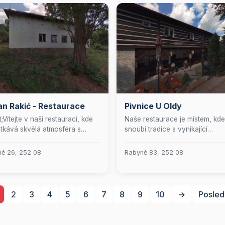
n Rakić - Restaurace
Pivnice U Oldy
;Vítejte v naší restauraci, kde
Naše restaurace je místem, kde
tkává skvělá atmosféra s
snoubí tradice s vynikající
jící kuchyní! Přijďte si užít
gastronomií. Zavítejte k nám a
omenutelný zážitek z jídla,
zažijte nezapomenutelný kulin
ě 26, 252 08
Rabyně 83, 252 08
e o vás postará náš přátelský
zážitek v prostředí, které klade
 kde každé sousto stojí za to.
důraz na pohostinnost a kvalitu
e se na vaši návštěvu!&quot;
Věříme v sílu skvělého jídla a
přátelské atmosféry, a proto se
2
3
4
5
6
7
8
9
10
→
Posled
těšíme, že vás budeme moci při
jako naše vážené hosty.