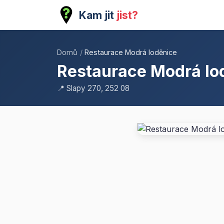
Kam jit
jist?
Domů
/
Restaurace Modrá loděnice
Restaurace Modrá lo
📍 Slapy 270, 252 08