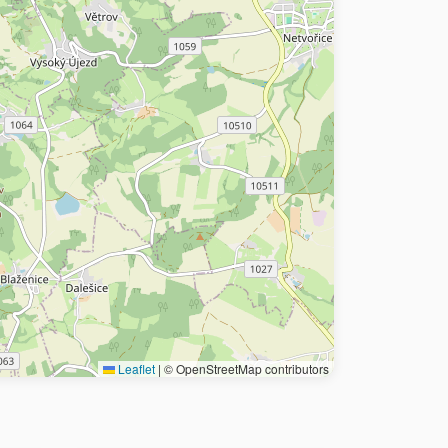
Leaflet
|
© OpenStreetMap contributors