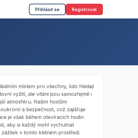
Přihlásit se
Registrovat
deálním místem pro všechny, kdo hledají
ovní vyžití, ale vítáni jsou samozřejmě i
dnější atmosféru. Našim hostům
oukromí a bezpečnost, což zajišťuje
ace je však během otevíracích hodin
sti, aby si každý mohl vychutnat
zážitek v tomto klidném prostředí.