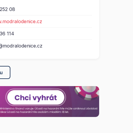
 252 08
w.modralodenice.cz
36 114
@modralodenice.cz
ku