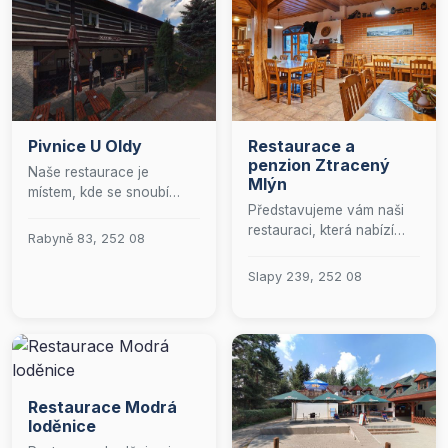
Pivnice U Oldy
Restaurace a
penzion Ztracený
Naše restaurace je
Mlýn
místem, kde se snoubí
Představujeme vám naši
tradice s vynikající
restauraci, která nabízí
gastronomií. Zavítejte k
Rabyně 83, 252 08
stylové posezení s
nám a zažijte
kapacitou 60 míst v
nezapomenutelný
Slapy 239, 252 08
interiéru a dalších 70 míst
kulinářský zážitek v
na prostorné venkovní
prostředí, které klade
terase. Naše menu
důraz na pohostinnost a
zahrnuje široký výběr
kvalitu. Věříme v sílu
teplých a studených
skvělého jídla a přátelské
pokrmů, doplněný pestrou
atmosféry, a proto se
Restaurace Modrá
nabídkou alkoholických i
těšíme, že vás budeme
loděnice
nealkoholických nápojů. V
moci přivítat jako naše