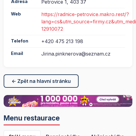
Adresa
Petrovice 1, 403 37
Web
https://radnice-petrovice.makro.rest/?
lang=cs&utm_source=firmy.cz&utm_med
12910072
Telefon
+420 475 213 198
Email
Jirina.pinknerova@seznam.cz
← Zpět na hlavní stránku
Menu restaurace