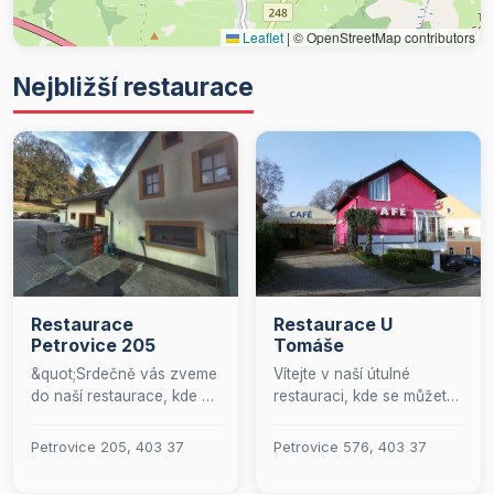
Leaflet
|
© OpenStreetMap contributors
Nejbližší restaurace
Restaurace
Restaurace U
Petrovice 205
Tomáše
&quot;Srdečně vás zveme
Vítejte v naší útulné
do naší restaurace, kde se
restauraci, kde se můžete
postaráme o vaše
těšit na lahodné pokrmy
chuťové zážitky s láskou
české kuchyně
Petrovice 205, 403 37
Petrovice 576, 403 37
a péčí. Připravujeme pro
připravované s láskou a
vás pokrmy z čerstvých
péčí. Ať už máte chuť na