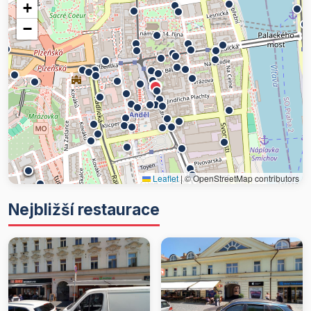
+
−
Leaflet
|
© OpenStreetMap contributors
Nejbližší restaurace