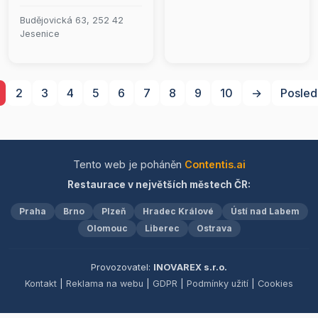
vášeň pro italskou kuchyni
zážitky.&quot;
s prvotřídním servisem.
Budějovická 63, 252 42
Nabízíme rozvoz
Jesenice
vynikajících pizz,
lahodných těstovin a
čerstvých salátů přímo k
vašim dveřím. Objevte
2
3
4
5
6
7
8
9
10
→
Posled
chuť Itálie v pohodlí
vašeho domova s naší
rychlou a spolehlivou
donáškou.
Tento web je poháněn
Contentis.ai
Restaurace v největších městech ČR:
Praha
Brno
Plzeň
Hradec Králové
Ústí nad Labem
Olomouc
Liberec
Ostrava
Provozovatel:
INOVAREX s.r.o.
Kontakt
|
Reklama na webu
|
GDPR
|
Podmínky užití
|
Cookies