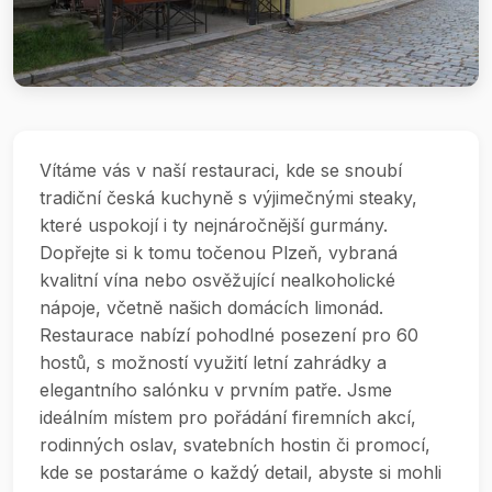
Vítáme vás v naší restauraci, kde se snoubí
tradiční česká kuchyně s výjimečnými steaky,
které uspokojí i ty nejnáročnější gurmány.
Dopřejte si k tomu točenou Plzeň, vybraná
kvalitní vína nebo osvěžující nealkoholické
nápoje, včetně našich domácích limonád.
Restaurace nabízí pohodlné posezení pro 60
hostů, s možností využití letní zahrádky a
elegantního salónku v prvním patře. Jsme
ideálním místem pro pořádání firemních akcí,
rodinných oslav, svatebních hostin či promocí,
kde se postaráme o každý detail, abyste si mohli