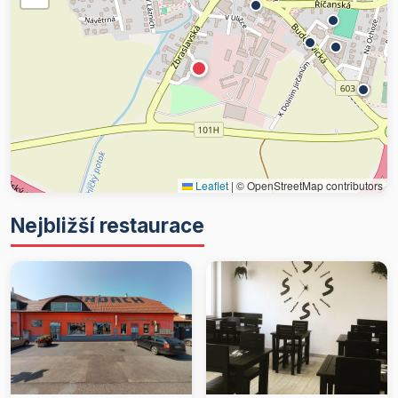
Leaflet
|
© OpenStreetMap contributors
Nejbližší restaurace