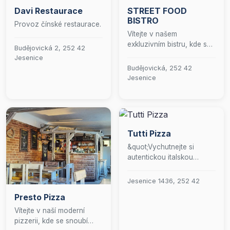
Davi Restaurace
STREET FOOD
BISTRO
Provoz čínské restaurace.
Vítejte v našem
exkluzivním bistru, kde se
Budějovická 2, 252 42
pouliční kuchyně
Jesenice
proměňuje v gurmánský
Budějovická, 252 42
zážitek. Naše stylová
Jesenice
kavárna a malebná
zahrádka vytvářejí ideální
prostředí pro vychutnání
našich pečlivě
připravených pokrmů.
Tutti Pizza
Nabízíme lahodné
&quot;Vychutnejte si
polévky, které zahřejí duši,
autentickou italskou
výtečné sandwiche a
kuchyni s možností
wrapy plné čerstvých
výběru z pečlivě
surovin, a quesadilly, které
Jesenice 1436, 252 42
sestaveného obědového
vás přenesou do srdce
Presto Pizza
menu. Již 18 let přinášíme
mexické kuchyně. Přijďte a
našim hostům
nechte se unést naším
Vítejte v naší moderní
nezapomenutelné
kulinářským uměním.
pizzerii, kde se snoubí
gastronomické