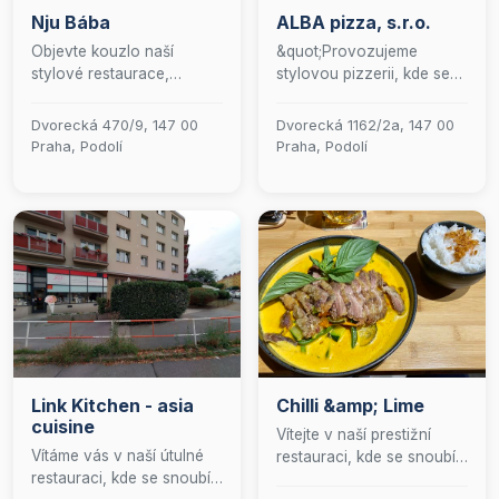
Nju Bába
ALBA pizza, s.r.o.
Objevte kouzlo naší
&quot;Provozujeme
stylové restaurace,
stylovou pizzerii, kde se
strategicky umístěné na
snoubí tradiční receptury s
pomezí Braníku a Podolí s
moderními kulinářskými
Dvorecká 470/9, 147 00
Dvorecká 1162/2a, 147 00
vynikající dostupností do
technikami. Naše nabídka
Praha, Podolí
Praha, Podolí
centra města. Nabízíme
je pečlivě sestavena tak,
autentické české speciality
aby uspokojila i ty
připravené s důrazem na
nejnáročnější milovníky
tradiční receptury. Naše
italské kuchyně. Přijďte si
nabídka piv zahrnuje
vychutnat autentické
oblíbenou 12° Plzeň a
chutě v příjemném
místní favority 10° a 11°
prostředí, které je ideální
Braník. V letních měsících
pro rodinná setkání i
si můžete vychutnat naše
přátelské posezení.&quot;
pokrmy a nápoje v
příjemné atmosféře
Link Kitchen - asia
Chilli &amp; Lime
venkovní zahrádky. Přijďte
cuisine
a zažijte jedinečný
Vítejte v naší prestižní
gastronomický zážitek!
Vítáme vás v naší útulné
restauraci, kde se snoubí
restauraci, kde se snoubí
kulinářské umění s