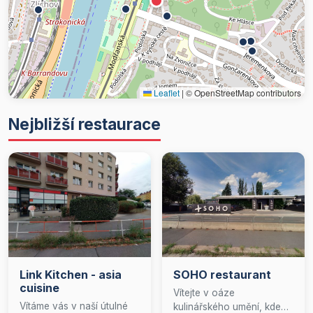
Leaflet
|
© OpenStreetMap contributors
Nejbližší restaurace
Link Kitchen - asia
SOHO restaurant
cuisine
Vítejte v oáze
Vítáme vás v naší útulné
kulinářského umění, kde