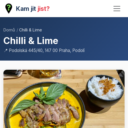
Kam jit
jist?
Domů
/
Chilli & Lime
Chilli & Lime
📍 Podolská 445/40, 147 00 Praha, Podolí