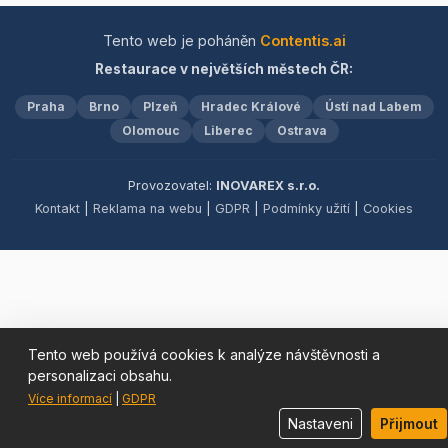
míst, včetně jedinečné
zimní zahrady s otevírací
Tento web je poháněn
Contentis.ai
střechou, která poskytuje
Restaurace v největších městech ČR:
nezapomenutelnou
atmosféru pro každou
Praha
Brno
Plzeň
Hradec Králové
Ústí nad Labem
příležitost. Nabízíme
ideální prostředí pro
Olomouc
Liberec
Ostrava
pořádání rodinných oslav,
firemních setkání či
Provozovatel:
INOVAREX s.r.o.
koncertů. Dopřejte si
Kontakt
|
Reklama na webu
|
GDPR
|
Podmínky užití
|
Cookies
večeři v naší zimní
zahradě a nechte se unést
kouzlem jedinečné
atmosféry.
Tento web používá cookies k analýze návštěvnosti a
personalizaci obsahu.
Více informací
|
GDPR
Nastaveni
Přijmout