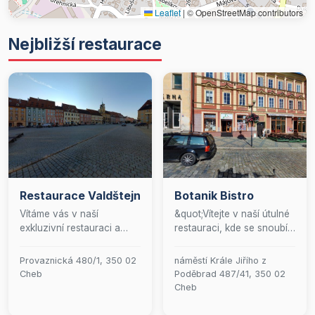
Leaflet
|
© OpenStreetMap contributors
Nejbližší restaurace
Restaurace Valdštejn
Botanik Bistro
Vítáme vás v naší
&quot;Vítejte v naší útulné
exkluzivní restauraci a
restauraci, kde se snoubí
vinárně, kde se snoubí
vášeň pro skvělé jídlo s
kulinářské umění s
rodinnou atmosférou. U
Provaznická 480/1, 350 02
náměstí Krále Jiřího z
vytříbeným výběrem vín. U
nás se každý host cítí jako
Cheb
Poděbrad 487/41, 350 02
nás zažijete
doma. Přijďte si pochutnat
Cheb
nezapomenutelný
na pečlivě připravených
gastronomický zážitek v
pokrmech, které jsou