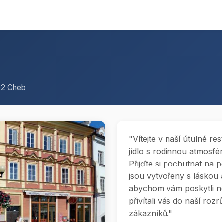
 02 Cheb
"Vítejte v naší útulné re
jídlo s rodinnou atmosfé
Přijďte si pochutnat na 
jsou vytvořeny s láskou 
abychom vám poskytli n
přivítali vás do naší roz
zákazníků."