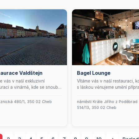
aurace Valdštejn
Bagel Lounge
e vás v naší exkluzivní
Vítáme vás v naší restauraci, k
uraci a vinárně, kde se snoubí
s láskou věnujeme umění přípr
ářské umění s vytříbeným
vynikajících bagelů. Naše menu
em vín. U nás zažijete
obohaceno o čerstvé saláty a
znická 480/1, 350 02 Cheb
náměstí Krále Jiřího z Poděbrad
pomenutelný gastronomický
pečlivě vybrané nápoje, které
514/13, 350 02 Cheb
ek v elegantním prostředí, kde
dokonale doplňují váš
 detail je pečlivě promyšlen,
gastronomický zážitek. Nabízí
spokojil i ty nejvytříbenější
také profesionální cateringové
.
služby a spolehlivý rozvoz jíde
abychom vám mohli přinést na