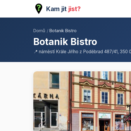
Kam jit
jist?
Domů
/
Botanik Bistro
Botanik Bistro
📍 náměstí Krále Jiřího z Poděbrad 487/41, 350