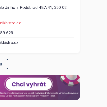
le Jiřího z Poděbrad 487/41, 350 02
nikbistro.cz
289 629
kbistro.cz
ku