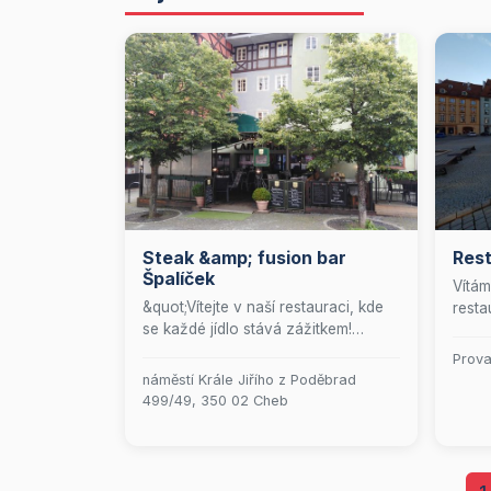
Steak &amp; fusion bar
Rest
Špalíček
Vítám
&quot;Vítejte v naší restauraci, kde
resta
se každé jídlo stává zážitkem!
kulin
Přijďte si pochutnat na skvělých
výběr
Prova
pokrmech připravených s láskou a
neza
náměstí Krále Jiřího z Poděbrad
vášní. Naše přátelská obsluha se
zážit
499/49, 350 02 Cheb
postará o to, abyste se u nás cítili
každý
jako doma. Těšíme se na vaši
aby u
návštěvu a na to, že společně
chutě
vytvoříme nezapomenutelné chvíle