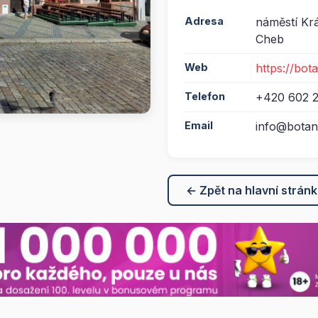
Adresa
náměstí Krá
Cheb
Web
https://bota
Telefon
+420 602 
Email
info@botani
← Zpět na hlavní strán