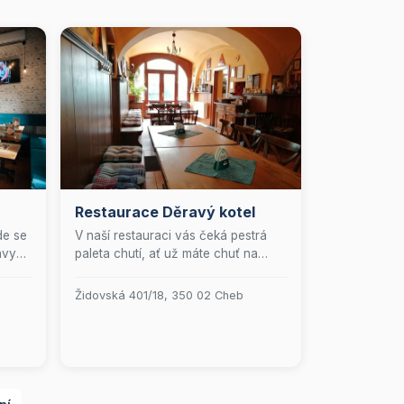
Restaurace Děravý kotel
de se
V naší restauraci vás čeká pestrá
avy
paleta chutí, ať už máte chuť na
 je
něco teplého nebo studeného.
Užijte si pohodové posezení na naší
Židovská 401/18, 350 02 Cheb
útulné venkovní terase, kde si
můžete vychutnat nejen skvělé jídlo,
me
ale i široký výběr alkoholických a
nealkoholických nápojů. Přijďte si k
l,
nám odpočinout a nechte se hýčkat!
še