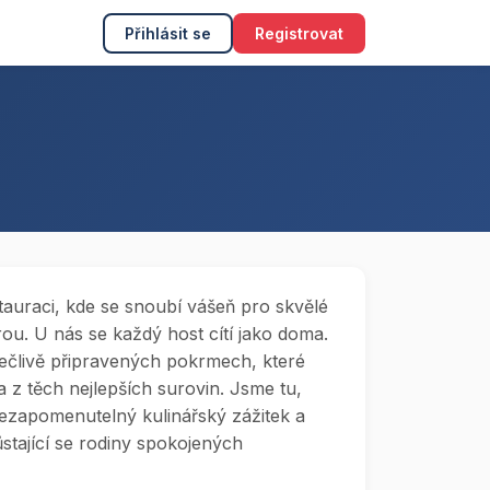
Přihlásit se
Registrovat
stauraci, kde se snoubí vášeň pro skvělé
rou. U nás se každý host cítí jako doma.
pečlivě připravených pokrmech, které
a z těch nejlepších surovin. Jsme tu,
ezapomenutelný kulinářský zážitek a
růstající se rodiny spokojených