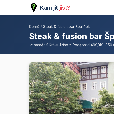
Kam jit
jist?
Domů
/
Steak & fusion bar Špalíček
Steak & fusion bar Š
📍 náměstí Krále Jiřího z Poděbrad 499/49, 350