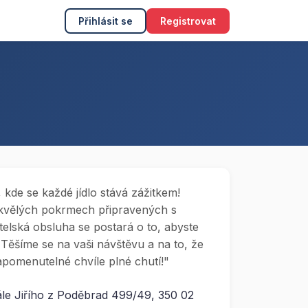
Přihlásit se
Registrovat
i, kde se každé jídlo stává zážitkem!
 skvělých pokrmech připravených s
telská obsluha se postará o to, abyste
. Těšíme se na vaši návštěvu a na to, že
pomenutelné chvíle plné chutí!"
ále Jiřího z Poděbrad 499/49, 350 02