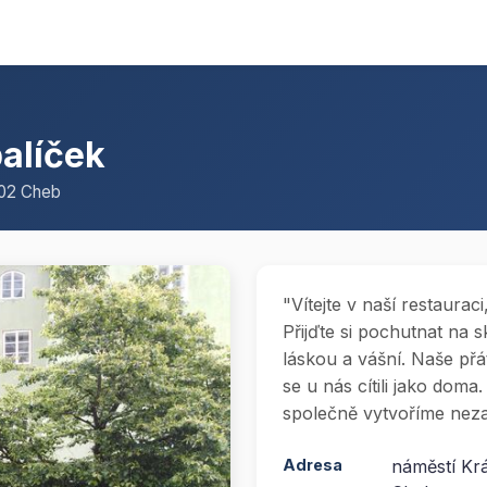
palíček
 02 Cheb
"Vítejte v naší restaurac
Přijďte si pochutnat na
láskou a vášní. Naše přá
se u nás cítili jako doma
společně vytvoříme neza
Adresa
náměstí Kr