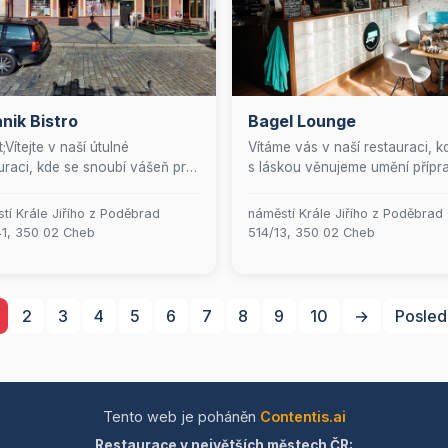
nik Bistro
Bagel Lounge
;Vítejte v naší útulné
Vítáme vás v naší restauraci, k
uraci, kde se snoubí vášeň pro
s láskou věnujeme umění přípr
é jídlo s rodinnou atmosférou.
vynikajících bagelů. Naše menu
 se každý host cítí jako doma.
obohaceno o čerstvé saláty a
tí Krále Jiřího z Poděbrad
náměstí Krále Jiřího z Poděbrad
te si pochutnat na pečlivě
pečlivě vybrané nápoje, které
1, 350 02 Cheb
514/13, 350 02 Cheb
avených pokrmech, které jsou
dokonale doplňují váš
řeny s láskou a z těch
gastronomický zážitek. Nabízí
pších surovin. Jsme tu,
také profesionální cateringové
hom vám poskytli
služby a spolehlivý rozvoz jíde
2
3
4
5
6
7
8
9
10
→
Posled
omenutelný kulinářský zážitek
abychom vám mohli přinést na
vítali vás do naší rozrůstající se
lahodné pokrmy přímo k vám 
ny spokojených
či do kanceláře. Přijďte a nech
níků.&quot;
okouzlit chutěmi, které vás za
na kulinářskou cestu plnou pož
Tento web je poháněn
Contentis.ai
Restaurace v největších městech ČR: