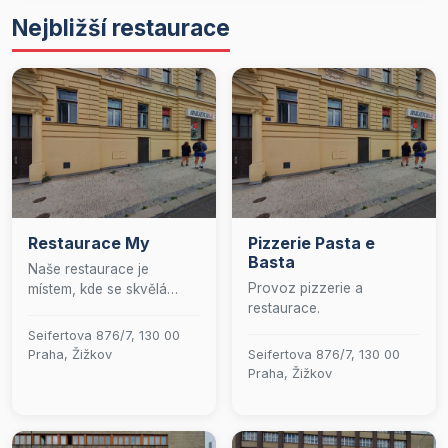
Nejbližší restaurace
Restaurace My
Pizzerie Pasta e
Basta
Naše restaurace je
Provoz pizzerie a
místem, kde se skvělá
restaurace.
atmosféra snoubí s
vynikající kuchyní. Přijďte
Seifertova 876/7, 130 00
si užít nezapomenutelný
Praha, Žižkov
Seifertova 876/7, 130 00
zážitek, kde vás přivítá
Praha, Žižkov
přátelský personál a menu
plné lahodných pokrmů,
které uspokojí i ty