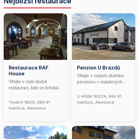
Nejbližší restaurace
Restaurace RAF
Penzion U Brázdů
House
Vítejte v našem útulném
Vítejte v naší útulné
penzionu v malebných
restauraci, kde se britská
Ivančicích! Těšíme se, že
kuchyně snoubí s
vás můžeme přivítat v naší
U Hřiště 183/24, 664 91
rodinnou pohostinností.
restauraci, kde si
Tovární 180/9, 664 91
Ivančice, Alexovice
Naše pokrmy jsou
vychutnáte skvělé jídlo, a
Ivančice, Alexovice
připravovány s láskou a
v našem baru, kde si
pečlivostí z těch
můžete dopřát oblíbený
nejkvalitnějších surovin,
drink. Naše terasa je
abychom vám přinesli
ideálním místem pro
autentický kulinářský
relaxaci a díky