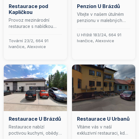
Restaurace pod
Penzion U Brázdů
Kapličkou
Vítejte v našem útulném
Provoz mezinárodní
penzionu v malebných
restaurace s nabídkou
Ivančicích! Těšíme se, že
denního menu.
vás můžeme přivítat v naší
U Hřiště 183/24, 664 91
restauraci, kde si
Tovární 23/2, 664 91
Ivančice, Alexovice
vychutnáte skvělé jídlo, a
Ivančice, Alexovice
v našem baru, kde si
můžete dopřát oblíbený
drink. Naše terasa je
ideálním místem pro
relaxaci a díky
bezplatnému Wi-Fi můžete
zůstat ve spojení s
okolním světem. Nabízíme
i prostorné rodinné
pokoje, kde se budete cítit
jako doma. V každé
Restaurace U Brázdů
Restaurace U Urbanů
koupelně najdete zdarma
toaletní potřeby pro vaše
Restaurace nabízí
Vítáme vás v naší
pohodlí. Provozní doba
poctivou kuchyni, obědy,
exkluzivní restauraci, kde
restaurace se může lišit od