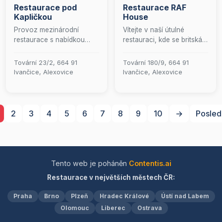
Restaurace pod
Restaurace RAF
jako doma. V každé
Kapličkou
House
koupelně najdete zdarma
toaletní potřeby pro vaše
Provoz mezinárodní
Vítejte v naší útulné
pohodlí. Provozní doba
restaurace s nabídkou
restauraci, kde se britská
restaurace se může lišit od
denního menu.
kuchyně snoubí s
doby ubytování, takže
rodinnou pohostinností.
Tovární 23/2, 664 91
Tovární 180/9, 664 91
doporučujeme
Naše pokrmy jsou
Ivančice, Alexovice
Ivančice, Alexovice
zkontrolovat aktuální
připravovány s láskou a
informace na našem
pečlivostí z těch
webu. Těšíme se na vaši
nejkvalitnějších surovin,
návštěvu!
abychom vám přinesli
2
3
4
5
6
7
8
9
10
→
Posled
autentický kulinářský
zážitek. K dokonalému
jídlu patří i sklenka
dobrého vína, proto jsme
pro vás připravili pečlivě
Tento web je poháněn
Contentis.ai
vybranou kolekci vín. Mezi
Restaurace v největších městech ČR:
nimi najdete i speciální
edici, kterou jsme vytvořili
Praha
Brno
Plzeň
Hradec Králové
Ústí nad Labem
na počest českých letců a
Olomouc
Liberec
hrdinů. Přijďte a nechte se
Ostrava
unést chutěmi, které vás