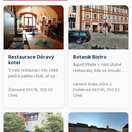
Restaurace Děravý
Botanik Bistro
kotel
&quot;Vítejte v naší útulné
V naší restauraci vás čeká
restauraci, kde se snoubí
pestrá paleta chutí, ať už
vášeň pro skvělé jídlo s
máte chuť na něco
rodinnou atmosférou. U
náměstí Krále Jiřího z
teplého nebo studeného.
nás se každý host cítí jako
Židovská 401/18, 350 02
Poděbrad 487/41, 350 02
Užijte si pohodové
doma. Přijďte si pochutnat
Cheb
Cheb
posezení na naší útulné
na pečlivě připravených
venkovní terase, kde si
pokrmech, které jsou
můžete vychutnat nejen
vytvořeny s láskou a z
skvělé jídlo, ale i široký
těch nejlepších surovin.
výběr alkoholických a
Jsme tu, abychom vám
nealkoholických nápojů.
poskytli nezapomenutelný