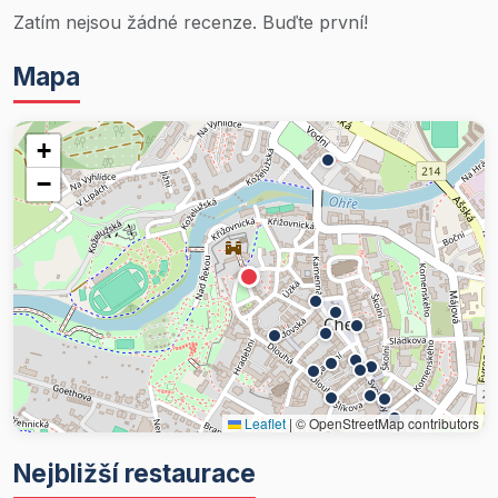
Zatím nejsou žádné recenze. Buďte první!
Mapa
+
−
Leaflet
|
© OpenStreetMap contributors
Nejbližší restaurace